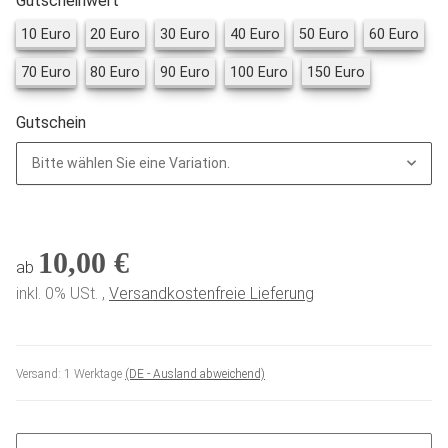
Gutscheinwert
10 Euro
20 Euro
30 Euro
40 Euro
50 Euro
60 E
10 Euro
20 Euro
30 Euro
40 Euro
50 Euro
60 Euro
70 Euro
80 Euro
90 Euro
100 Euro
150 Euro
70 Euro
80 Euro
90 Euro
100 Euro
150 Euro
Gutschein
Bitte wählen Sie eine Variation.
10,00 €
ab
inkl. 0% USt. ,
Versandkostenfreie Lieferung
Versand:
1 Werktage
(DE - Ausland abweichend)