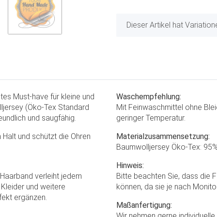
x
Dieser Artikel hat Variatio
tes Must-have für kleine und
Waschempfehlung:
ljersey (Öko-Tex Standard
Mit Feinwaschmittel ohne Blei
eundlich und saugfähig.
geringer Temperatur.
Halt und schützt die Ohren
Materialzusammensetzung:
Baumwolljersey Öko-Tex: 95%
Hinweis:
 Haarband verleiht jedem
Bitte beachten Sie, dass die 
 Kleider und weitere
können, da sie je nach Monito
fekt ergänzen.
Maßanfertigung:
Wir nehmen gerne individuell