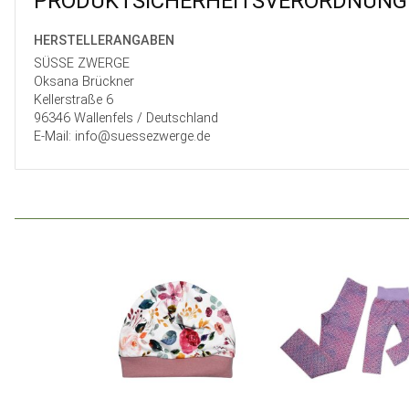
PRODUKT­SICHER­HEITS­VER­ORD­NUNG
HERSTELLER­ANGABEN
SÜSSE ZWERGE
Oksana Brückner
Kellerstraße 6
96346 Wallenfels / Deutschland
E-Mail: info@suessezwerge.de