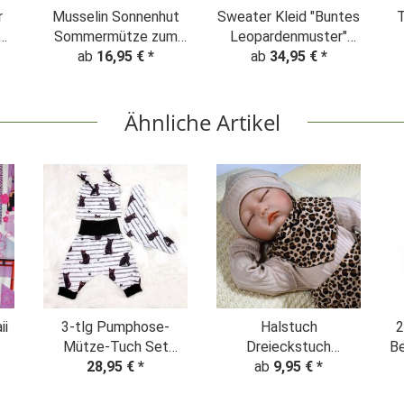
r
Musselin Sonnenhut
Sweater Kleid "Buntes
T
Sommermütze zum
Leopardenmuster"
mitwachsen flieder
ab
16,95 €
*
ab
Batik flieder
34,95 €
*
Ähnliche Artikel
ii
3-tlg Pumphose-
Halstuch
2
Mütze-Tuch Set
Dreieckstuch
Be
"Black Cat"
28,95 €
*
Kuscheltuch
ab
9,95 €
*
Einzelstück Gr. 56
"Leopardenmuster"