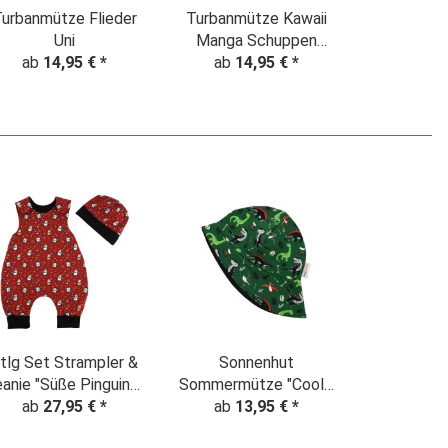
urbanmütze Flieder
Turbanmütze Kawaii
Uni
Manga Schuppen
ab
14,95 €
*
ab
Flieder
14,95 €
*
tlg Set Strampler &
Sonnenhut
anie "Süße Pinguine"
Sommermütze "Coole
ab
27,95 €
rot
*
Dino Party" grün
ab
13,95 €
*