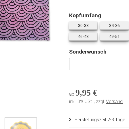
Kopfumfang
30-33
34-3
30-33
34-36
46-48
49-5
46-48
49-51
Sonderwunsch
Sonderwunsch
9,95 €
ab
inkl. 0% USt. , zzgl.
Versand
: Herstellungszeit 2-3 Tage