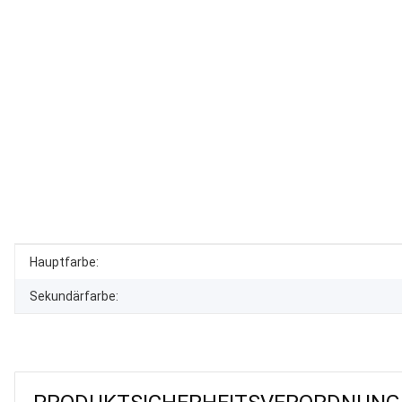
Produkteigenschaft
Wert
Hauptfarbe:
Sekundärfarbe: