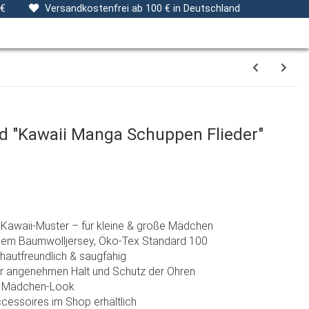
ng
Stoffe
Gutscheine
Verpackungsservice
 €
Versandkostenfrei ab 100 € in Deutschland
d "Kawaii Manga Schuppen Flieder"
 Kawaii-Muster – für kleine & große Mädchen
hem Baumwolljersey, Öko-Tex Standard 100
 hautfreundlich & saugfähig
ür angenehmen Halt und Schutz der Ohren
en Mädchen-Look
cessoires im Shop erhältlich