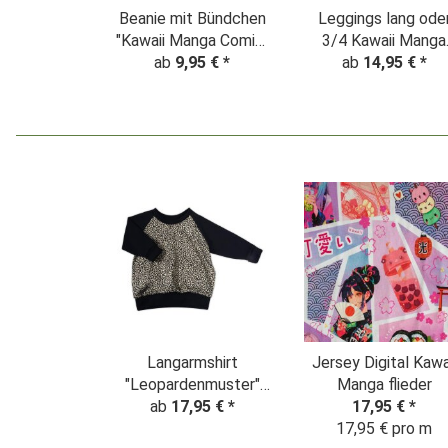
Beanie mit Bündchen
Leggings lang ode
"Kawaii Manga Comic"
3/4 Kawaii Manga
ab
Flieder
9,95 €
*
Schuppen Flieder
ab
14,95 €
*
Langarmshirt
Jersey Digital Kawa
"Leopardenmuster"
Manga flieder
Animalprint beige
ab
17,95 €
*
17,95 €
*
17,95 € pro m