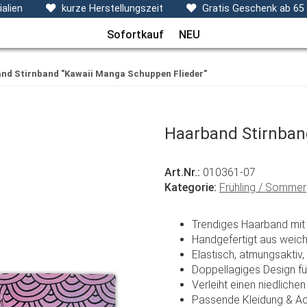
ecken, Kissen & Co
Themen
Sets
Frühchenkleidu
alien
kurze Herstellungszeit
Gratis Geschenk ab 65
Sofortkauf
NEU
nd Stirnband "Kawaii Manga Schuppen Flieder"
Haarband Stirnban
Art.Nr.:
010361-07
Kategorie:
Frühling / Sommer
Trendiges Haarband mit
Handgefertigt aus weic
Elastisch, atmungsaktiv,
Doppellagiges Design f
Verleiht einen niedlich
Passende Kleidung & Ac