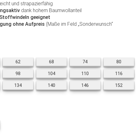
leicht und strapazierfähig
ngsaktiv
dank hohem Baumwollanteil
 Stoffwindeln geeignet
gung ohne Aufpreis
(Maße im Feld „Sonderwunsch“
62
68
74
80
62
68
74
80
98
104
110
116
98
104
110
116
134
140
146
152
134
140
146
152