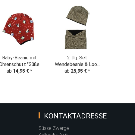
Baby-Beanie mit
2 tlg. Set
Ohrenschutz "Süße
Wendebeanie & Loop
nguine" Weihnachten
ab
14,95 €
*
"Leopardenmuster"
ab
25,95 €
*
rot
Animalprint beige
KONTAKTADRESSE
Süsse Zwerge
Kellerstraße 6