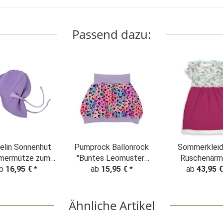
Passend dazu:
elin Sonnenhut
Pumprock Ballonrock
Sommerkleid
mermütze zum
"Buntes Leomuster"
Rüschenärme
achsen flieder
b
16,95 €
*
ab
Batik rosa
15,95 €
*
"Meerjungfrau 
ab
43,95 
hellblau-pi
Ähnliche Artikel