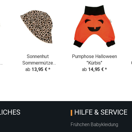
Sonnenhut
Pumphose Halloween
Sommermütze
"Kürbis"
"Leopardenmuster"
ab
13,95 €
*
ab
14,95 €
*
Pi
Animalprint beige
ICHES
HILFE & SERVICE
Frühchen Babykleidung