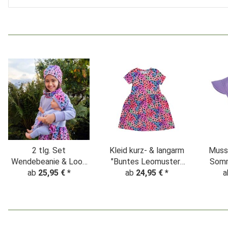
2 tlg. Set
Kleid kurz- & langarm
Muss
Wendebeanie & Loop
"Buntes Leomuster"
Som
ab
"Buntes
25,95 €
*
ab
Batik rosa
24,95 €
*
mitw
a
Leopardenmuster"
Batik