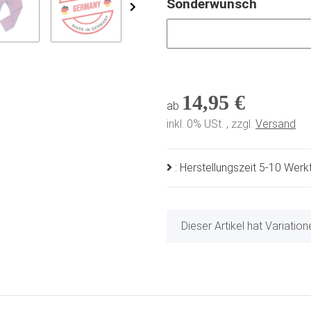
Sonderwunsch
Sonderwunsch
14,95 €
ab
inkl. 0% USt. , zzgl.
Versand
: Herstellungszeit 5-10 Wer
x
Dieser Artikel hat Variatio