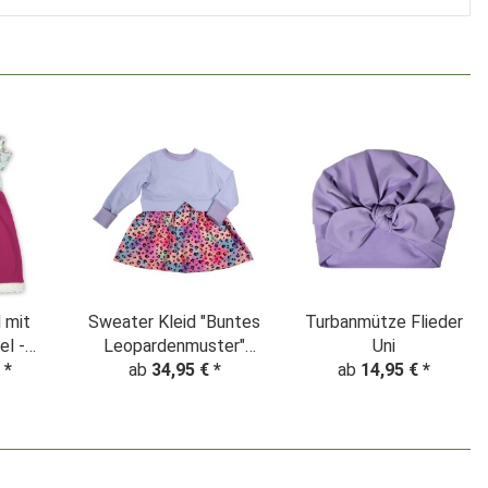
 mit
Sweater Kleid "Buntes
Turbanmütze Flieder
l -
Leopardenmuster"
Uni
Party"
€
*
ab
Batik flieder
34,95 €
*
ab
14,95 €
*
nk