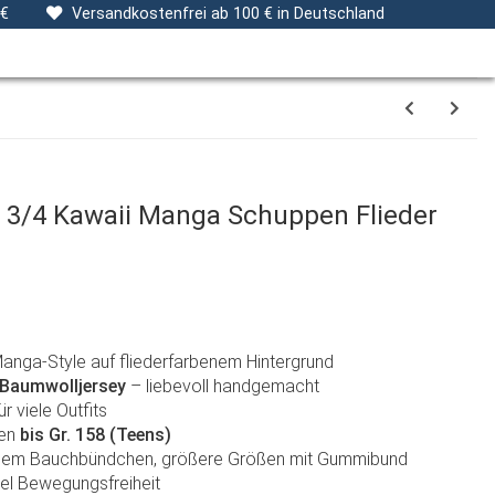
ng
Stoffe
Gutscheine
Verpackungsservice
 €
Versandkostenfrei ab 100 € in Deutschland
r 3/4 Kawaii Manga Schuppen Flieder
nga-Style auf fliederfarbenem Hintergrund
 Baumwolljersey
– liebevoll handgemacht
ür viele Outfits
ßen
bis Gr. 158 (Teens)
chem Bauchbündchen, größere Größen mit Gummibund
iel Bewegungsfreiheit