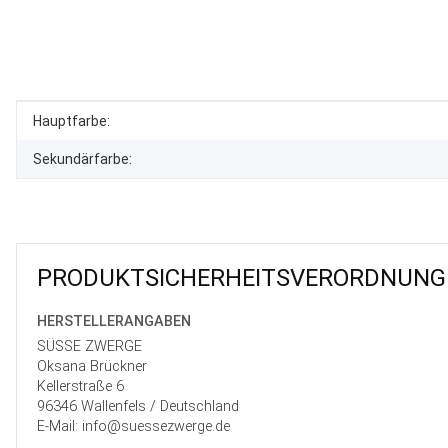
Produkteigenschaft
Wert
Hauptfarbe:
Sekundärfarbe:
PRODUKT­SICHER­HEITS­VER­ORD­NUNG
HERSTELLER­ANGABEN
SÜSSE ZWERGE
Oksana Brückner
Kellerstraße 6
96346 Wallenfels / Deutschland
E-Mail: info@suessezwerge.de