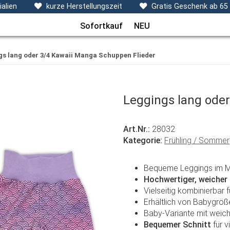
ecken, Kissen & Co
Themen
Sets
Frühchenkleidu
alien
kurze Herstellungszeit
Gratis Geschenk ab 65
Sofortkauf
NEU
gs lang oder 3/4 Kawaii Manga Schuppen Flieder
Leggings lang ode
Art.Nr.:
28032
Kategorie:
Frühling / Sommer
Bequeme Leggings im Ma
Hochwertiger, weicher
Vielseitig kombinierbar f
Erhältlich von Babygrö
Baby-Variante mit wei
Bequemer Schnitt
für v