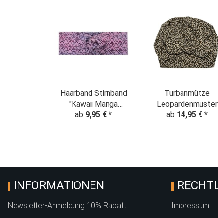
Haarband Stirnband
Turbanmütze
"Kawaii Manga
Leopardenmuster
Schuppen Flieder"
ab
9,95 €
*
Animalprint beige
ab
14,95 €
*
INFORMATIONEN
RECHTL
Newsletter-Anmeldung 10% Rabatt
Impressum