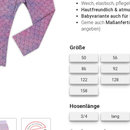
Weich, elastisch, pflege
Hautfreundlich & atmu
Babyvariante auch für
Gerne auch
Maßanferti
angeben)
Größe
50
56
50
56
86
92
86
92
122
128
122
128
158
158
Hosenlänge
3/4
lang
3/4
lang