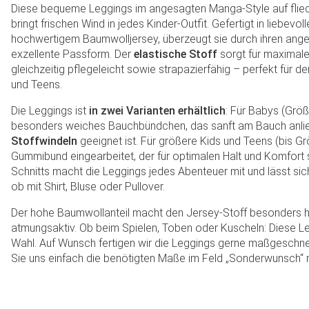
Diese bequeme Leggings im angesagten Manga-Style auf flie
bringt frischen Wind in jedes Kinder-Outfit. Gefertigt in liebevo
hochwertigem Baumwolljersey, überzeugt sie durch ihren ange
exzellente Passform. Der
elastische Stoff
sorgt für maximale
gleichzeitig pflegeleicht sowie strapazierfähig – perfekt für d
und Teens.
Die Leggings ist
in zwei Varianten erhältlich
: Für Babys (Größe
besonders weiches Bauchbündchen, das sanft am Bauch anli
Stoffwindeln
geeignet ist. Für größere Kids und Teens (bis Grö
Gummibund eingearbeitet, der für optimalen Halt und Komfor
Schnitts macht die Leggings jedes Abenteuer mit und lässt sich
ob mit Shirt, Bluse oder Pullover.
Der hohe Baumwollanteil macht den Jersey-Stoff besonders h
atmungsaktiv. Ob beim Spielen, Toben oder Kuscheln: Diese Leg
Wahl. Auf Wunsch fertigen wir die Leggings gerne maßgeschneide
Sie uns einfach die benötigten Maße im Feld „Sonderwunsch“ m