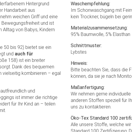
derfarbenem Hintergrund
Waschempfehlung:
ller Handarbeit aus
Im Schonwaschgang mit Feinw
nehm weichen Griff und eine
kein Trockner, bügeln bei geri
 Bewegungsfreiheit und ist
Materialzusammensetzung:
en Alltag von Babys, Kindern
95% Baumwolle, 5% Elasthan
Schnittmuster:
 50 bis 92) bietet sie ein
Lybstes
egt und
auch für
ße 158) ist ein breiter
Hinweis:
t sorgt. Dank des bequemen
Bitte beachten Sie, dass die 
 vielseitig kombinieren – egal
können, da sie je nach Monito
Maßanfertigung:
autfreundlich und
Wir nehmen gerne individuell
gings ist immer die richtige
anderen Stoffen speziell für I
rt für Ihr Kind an – teilen
uns zu kontaktieren.
it.
Öko-Tex Standard 100 zertifiz
Alle unsere Stoffe, welche wi
Standard 100 Zertifizierung. D