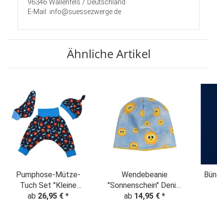
96346 Wallenfels / Deutschland
E-Mail: info@suessezwerge.de
Ähnliche Artikel
Pumphose-Mütze-
Wendebeanie
Bün
Tuch Set "Kleine
"Sonnenschein" Denim
ab
Krebse"
26,95 €
*
ab
14,95 €
Look
*