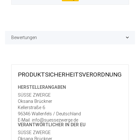
Bewertungen
PRODUKT­SICHER­HEITS­VER­ORD­NUNG
HERSTELLER­ANGABEN
SÜSSE ZWERGE
Oksana Brückner
Kellerstraße 6
96346 Wallenfels / Deutschland
E-Mail: info@suessezwerge.de
VERANTWORT­LICHER IN DER EU
SÜSSE ZWERGE
Oksana Brückner