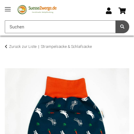
Zurück zur Liste
Strampelsäcke & Schlafsäcke