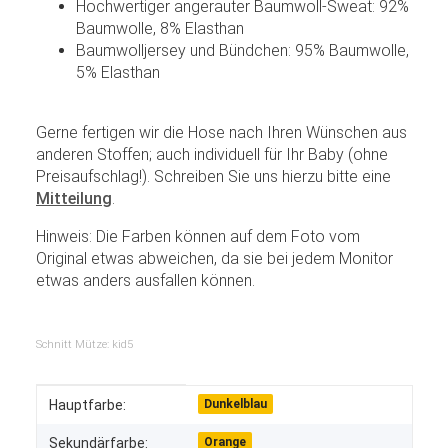
Hochwertiger angerauter Baumwoll-Sweat: 92%
Baumwolle, 8% Elasthan
Baumwolljersey und Bündchen: 95% Baumwolle,
5% Elasthan
Gerne fertigen wir die Hose nach Ihren Wünschen aus
anderen Stoffen; auch individuell für Ihr Baby (ohne
Preisaufschlag!). Schreiben Sie uns hierzu bitte eine
Mitteilung
.
Hinweis: Die Farben können auf dem Foto vom
Original etwas abweichen, da sie bei jedem Monitor
etwas anders ausfallen können.
Schnitt Mütze: kid5
Produkteigenschaft
Wert
Hauptfarbe:
Dunkelblau
Sekundärfarbe:
Orange