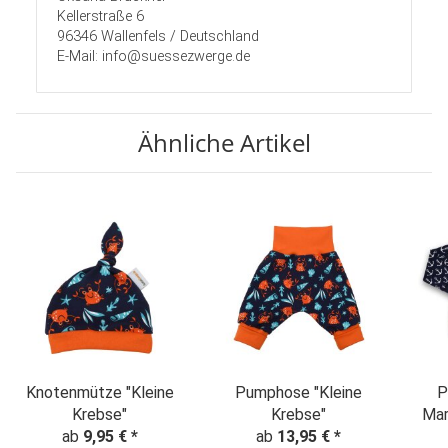
Kellerstraße 6
96346 Wallenfels / Deutschland
E-Mail: info@suessezwerge.de
Ähnliche Artikel
Knotenmütze "Kleine
Pumphose "Kleine
Pu
Krebse"
Krebse"
Mar
ab
9,95 €
*
ab
13,95 €
*