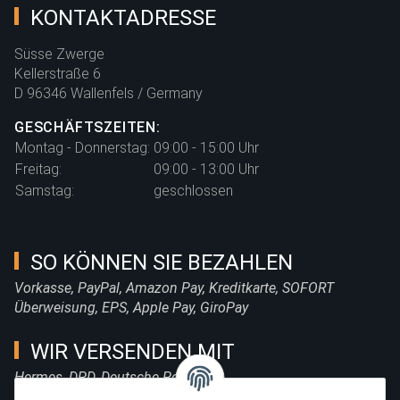
KONTAKTADRESSE
Süsse Zwerge
Kellerstraße 6
D 96346 Wallenfels / Germany
GESCHÄFTSZEITEN:
Montag - Donnerstag:
09:00 - 15:00 Uhr
Freitag:
09:00 - 13:00 Uhr
Samstag:
geschlossen
SO KÖNNEN SIE BEZAHLEN
Vorkasse, PayPal, Amazon Pay, Kreditkarte, SOFORT
Überweisung, EPS, Apple Pay, GiroPay
WIR VERSENDEN MIT
Hermes, DPD, Deutsche Post, DHL