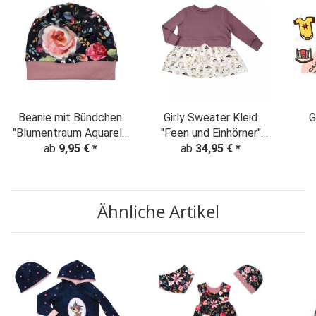
Beanie mit Bündchen
Girly Sweater Kleid
G
"Blumentraum Aquarell"
"Feen und Einhörner"
nachtblau-altrosa
ab
9,95 €
*
ab
antik pink
34,95 €
*
Ähnliche Artikel