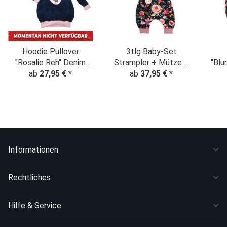
Hoodie Pullover
3tlg Baby-Set
"Rosalie Reh" Denim
Strampler + Mütze +
"Blu
Look Limited Edition
ab
27,95 €
*
Halstuch "Blumentraum
ab
37,95 €
*
Aquarell" nachtblau
Informationen
Rechtliches
Hilfe & Service