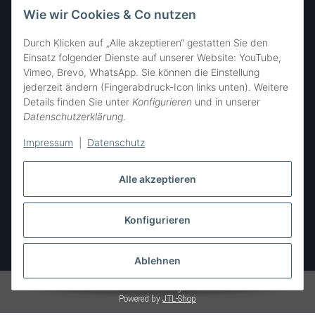
FOLGE UNS
Wie wir Cookies & Co nutzen
Durch Klicken auf „Alle akzeptieren“ gestatten Sie den
Einsatz folgender Dienste auf unserer Website: YouTube,
Vimeo, Brevo, WhatsApp. Sie können die Einstellung
SIE ERREICHEN UNS
jederzeit ändern (Fingerabdruck-Icon links unten). Weitere
Details finden Sie unter
Konfigurieren
und in unserer
Datenschutzerklärung
.
Impressum
|
Datenschutz
Alle akzeptieren
Konfigurieren
Vertrag widerrufen
* Alle Preise inkl. gesetzlicher USt., zzgl.
Versand
Ablehnen
© SÜSSE ZWERGE • all rights reserved
Powered by
JTL-Shop