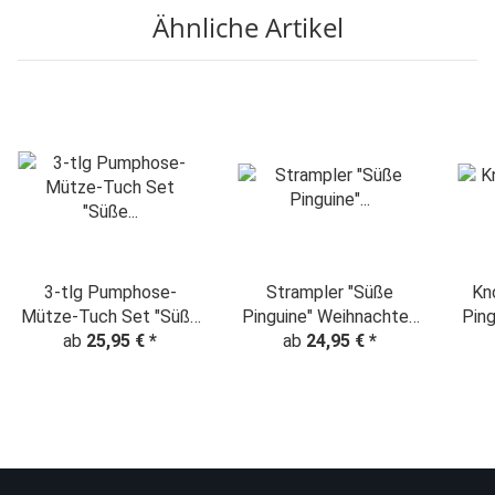
Ähnliche Artikel
3-tlg Pumphose-
Strampler "Süße
Kn
Mütze-Tuch Set "Süße
Pinguine" Weihnachten
Pin
Pinguine" Weihnachten
ab
25,95 €
*
ab
24,95 €
rot
*
rot