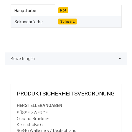
Produkteigenschaft
Wert
Hauptfarbe:
Rot
Sekundärfarbe:
Schwarz
Bewertungen
PRODUKT­SICHER­HEITS­VER­ORD­NUNG
HERSTELLER­ANGABEN
SÜSSE ZWERGE
Oksana Brückner
Kellerstraße 6
96346 Wallenfels / Deutschland