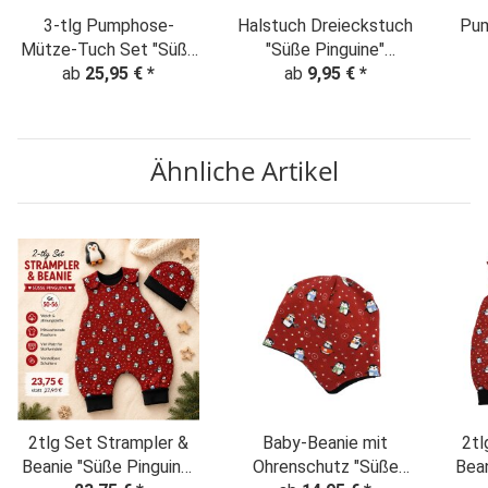
3-tlg Pumphose-
Halstuch Dreieckstuch
Pum
Mütze-Tuch Set "Süße
"Süße Pinguine"
Pinguine" Weihnachten
ab
25,95 €
*
Weihnachten rot
ab
9,95 €
*
rot
Ähnliche Artikel
2tlg Set Strampler &
Baby-Beanie mit
2tl
Beanie "Süße Pinguine"
Ohrenschutz "Süße
Bean