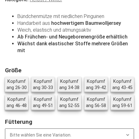
Bündchenmütze mit niedlichen Pinguinen
Handarbeit aus
hochwertigem Baumwolljersey
Weich, elastisch und atmungsaktiv
Ab Frühchen- und Neugeborenengröße erhältlich
Wächst dank elastischer Stoffe mehrere Größen
mit
Größe
Kopfumf
Kopfumf
Kopfumf
Kopfumf
Kopfumf
Kopfumfang 26-30
Kopfumfang 30-33
Kopfumfang 34-38
Kopfumfang 39
Ko
ang 26-30
ang 30-33
ang 34-38
ang 39-42
ang 43-45
Kopfumf
Kopfumf
Kopfumf
Kopfumf
Kopfumf
Kopfumfang 46-48
Kopfumfang 49-51
Kopfumfang 52-55
Kopfumfang 56
Ko
ang 46-48
ang 49-51
ang 52-55
ang 56-58
ang 59-61
Fütterung
Bitte wählen Sie eine Variation.