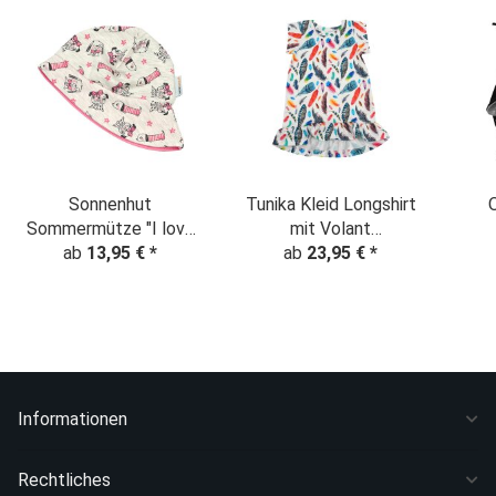
Sonnenhut
Tunika Kleid Longshirt
Sommermütze "I love
mit Volant
my Dog" creme
ab
13,95 €
*
"Kunterbunte Federn"
ab
23,95 €
*
Fle
creme
Sch
Informationen
Rechtliches