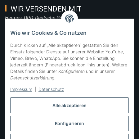
WIR VERSENDEN MIT
Hermes, DPD, Deutsche Post, DHL
FOLGE UNS
Wie wir Cookies & Co nutzen
Durch Klicken auf „Alle akzeptieren“ gestatten Sie den
Einsatz folgender Dienste auf unserer Website: YouTube,
Vimeo, Brevo, WhatsApp. Sie können die Einstellung
SIE ERREICHEN UNS
jederzeit ändern (Fingerabdruck-Icon links unten). Weitere
Details finden Sie unter
Konfigurieren
und in unserer
Datenschutzerklärung
.
Impressum
|
Datenschutz
Alle akzeptieren
Konfigurieren
Vertrag widerrufen
* Alle Preise inkl. gesetzlicher USt., zzgl.
Versand