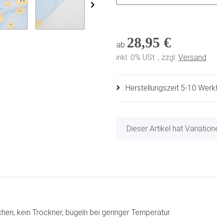
28,95 €
ab
inkl. 0% USt. , zzgl.
Versand
: Herstellungszeit 5-10 Wer
x
Dieser Artikel hat Variatio
en, kein Trockner, bügeln bei geringer Temperatur.