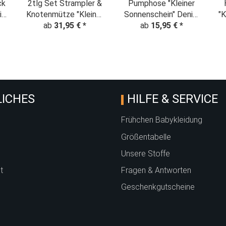
ck
2tlg Set Strampler &
Pumphose "Kleiner
in"
Knotenmütze "Kleiner
Sonnenschein" Denim
"K
Sonnenschein" Denim
ab
31,95 €
*
ab
15,95 €
Look
*
Look
ICHES
HILFE & SERVICE
Frühchen Babykleidung
Größentabelle
Unsere Stoffe
t
Fragen & Antworten
Geschenkgutscheine