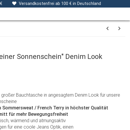
ng
Stoffe
Gutscheine
Verpackungsservice
 €
Versandkostenfrei ab 100 € in Deutschland
leiner Sonnenschein" Denim Look
 großer Bauchtasche in angesagtem Denim Look für unsere
nscheine
 Sommersweat / French Terry in höchster Qualität
nitt für mehr Bewegungsfreiheit
astisch, wärmend und atmungsaktiv
n für eine coole Jeans Optik, einen