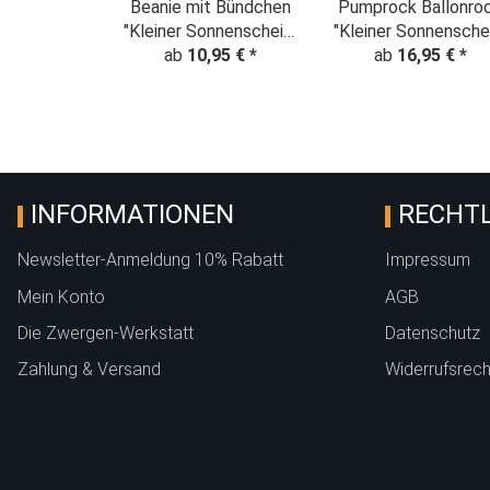
Beanie mit Bündchen
Pumprock Ballonro
"Kleiner Sonnenschein"
"Kleiner Sonnensche
ab
Denim Look
10,95 €
*
ab
Denim Loo
16,95 €
*
INFORMATIONEN
RECHTL
Newsletter-Anmeldung 10% Rabatt
Impressum
Mein Konto
AGB
Die Zwergen-Werkstatt
Datenschutz
Zahlung & Versand
Widerrufsrech