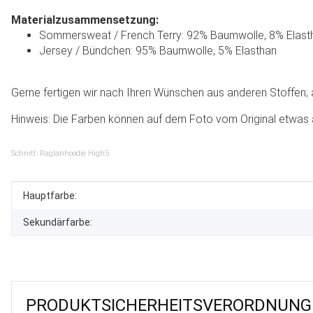
Materialzusammensetzung:
Sommersweat / French Terry: 92% Baumwolle, 8% Elast
Jersey / Bündchen: 95% Baumwolle, 5% Elasthan
Gerne fertigen wir nach Ihren Wünschen aus anderen Stoffen; au
Hinweis: Die Farben können auf dem Foto vom Original etwas 
Schnitt: Raglanhoodie High5
Produkteigenschaft
Wert
Hauptfarbe:
Sekundärfarbe:
PRODUKT­SICHER­HEITS­VER­ORD­NUNG