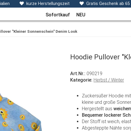
ecken, Kissen & Co
Themen
Sets
Frühchenkleidu
alien
kurze Herstellungszeit
Gratis Geschenk ab 65
Sofortkauf
NEU
llover "Kleiner Sonnenschein" Denim Look
Hoodie Pullover "K
Art.Nr.:
090219
Kategorie:
Herbst / Winter
Zuckersüßer Hoodie mit
kleine und große Sonne
Hergestellt aus
weichem
Bequemer lockerer Sch
Der Stoff ist weich, el
Abgesteppte Nähte sorge