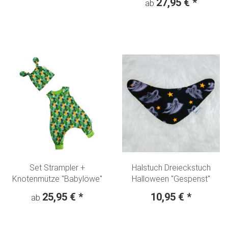
27,95 €
*
ab
Set Strampler +
Halstuch Dreieckstuch
Knotenmütze "Babylöwe"
Halloween "Gespenst"
25,95 €
*
10,95 €
*
ab