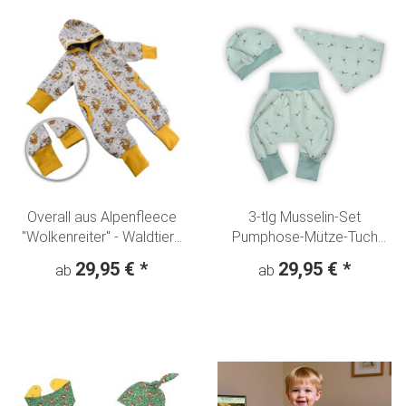
Overall aus Alpenfleece
3-tlg Musselin-Set
"Wolkenreiter" - Waldtiere
Pumphose-Mütze-Tuch
Fuchs Hase Bär
Erstlingsoutfit
29,95 €
*
29,95 €
*
ab
ab
"Pusteblumen" mint