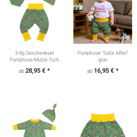
3-tlg Geschenkset
Pumphose "Süße Affen"
Pumphose-Mütze-Tuch
grün
Erstlingsoutfit "Süsse Affen"
28,95 €
*
16,95 €
*
ab
ab