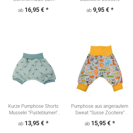
mitwachsen "Pusteblumen"
16,95 €
*
9,95 €
*
ab
ab
ghost green
Kurze Pumphose Shorts
Pumphose aus angerautem
Musselin "Pusteblumen"
Sweat "Süsse Zootiere"
ghost green
hellgrau-bunt
13,95 €
*
15,95 €
*
ab
ab