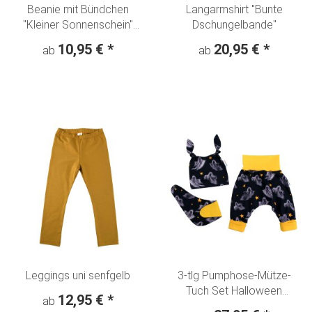
Beanie mit Bündchen
Langarmshirt "Bunte
"Kleiner Sonnenschein"
Dschungelbande"
Denim Look
10,95 €
*
20,95 €
*
ab
ab
Leggings uni senfgelb
3-tlg Pumphose-Mütze-
Tuch Set Halloween
12,95 €
*
ab
"Gespenst"