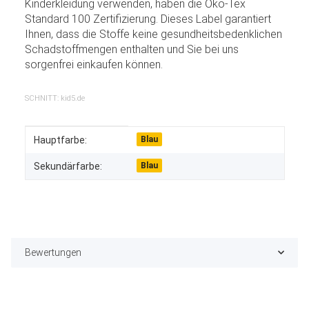
Kinderkleidung verwenden, haben die Öko-Tex
Standard 100 Zertifizierung. Dieses Label garantiert
Ihnen, dass die Stoffe keine gesundheitsbedenklichen
Schadstoffmengen enthalten und Sie bei uns
sorgenfrei einkaufen können.
SCHNITT: kid5.de
Produkteigenschaft
Wert
Hauptfarbe:
Blau
Sekundärfarbe:
Blau
Bewertungen