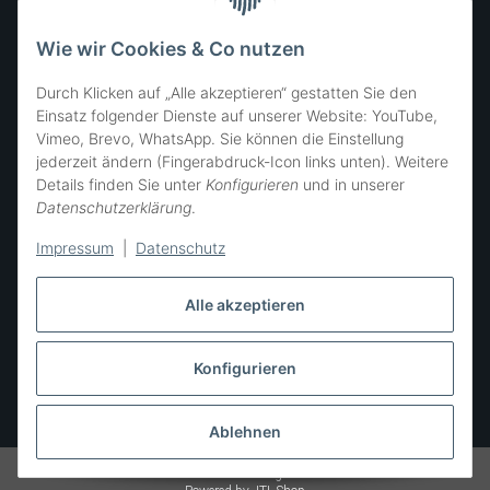
FOLGE UNS
Wie wir Cookies & Co nutzen
Durch Klicken auf „Alle akzeptieren“ gestatten Sie den
Einsatz folgender Dienste auf unserer Website: YouTube,
Vimeo, Brevo, WhatsApp. Sie können die Einstellung
SIE ERREICHEN UNS
jederzeit ändern (Fingerabdruck-Icon links unten). Weitere
Details finden Sie unter
Konfigurieren
und in unserer
Datenschutzerklärung
.
Impressum
|
Datenschutz
Alle akzeptieren
Konfigurieren
Vertrag widerrufen
* Alle Preise inkl. gesetzlicher USt., zzgl.
Versand
Ablehnen
© SÜSSE ZWERGE • all rights reserved