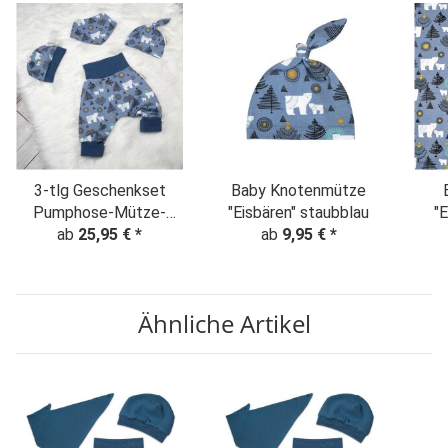
3-tlg Geschenkset
Baby Knotenmütze
Pumphose-Mütze-
"Eisbären" staubblau
"E
Tuch "Eisbären"
ab
25,95 €
*
ab
9,95 €
*
rauchblau
Ähnliche Artikel