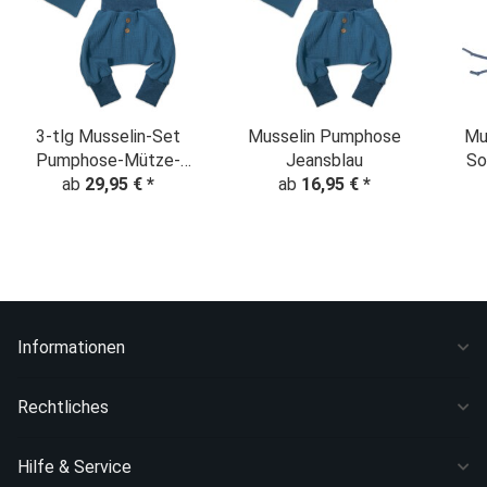
3-tlg Musselin-Set
Musselin Pumphose
Mu
Pumphose-Mütze-
Jeansblau
So
Tuch Erstlingsoutfit
ab
29,95 €
*
ab
16,95 €
*
mit
Jeansblau Uni
Informationen
Rechtliches
Hilfe & Service