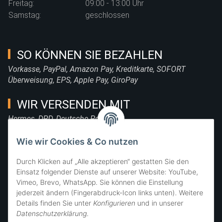
Freitag:
09:00 - 13:00 Uhr
Samstag:
geschlossen
SO KÖNNEN SIE BEZAHLEN
Vorkasse, PayPal, Amazon Pay, Kreditkarte, SOFORT
Überweisung, EPS, Apple Pay, GiroPay
WIR VERSENDEN MIT
Hermes, DPD, Deutsche Post, DHL
FOLGE UNS
Wie wir Cookies & Co nutzen
Durch Klicken auf „Alle akzeptieren“ gestatten Sie den
Einsatz folgender Dienste auf unserer Website: YouTube,
Vimeo, Brevo, WhatsApp. Sie können die Einstellung
SIE ERREICHEN UNS
jederzeit ändern (Fingerabdruck-Icon links unten). Weitere
Details finden Sie unter
Konfigurieren
und in unserer
Datenschutzerklärung
.