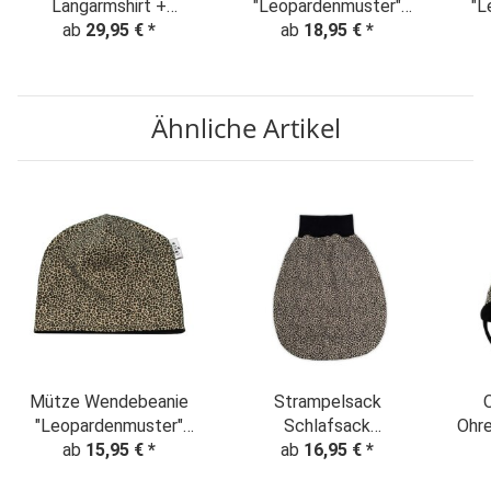
Langarmshirt +
"Leopardenmuster"
"L
ab
Pumphose
29,95 €
*
Animalprint beige-
ab
18,95 €
*
A
"Leopardenmuster"
schwarz
Animalprint beige-
schwarz
Ähnliche Artikel
Mütze Wendebeanie
Strampelsack
"Leopardenmuster"
Schlafsack
Ohre
beige-schwarz
ab
15,95 €
*
Leopardenmuster
ab
16,95 €
*
A
Animalprint beige