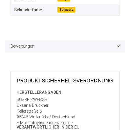
Sekundärfarbe:
Schwarz
Bewertungen
PRODUKT­SICHER­HEITS­VER­ORD­NUNG
HERSTELLER­ANGABEN
SÜSSE ZWERGE
Oksana Brückner
Kellerstraße 6
96346 Wallenfels / Deutschland
E-Mail: info@suessezwerge.de
VERANTWORT­LICHER IN DER EU