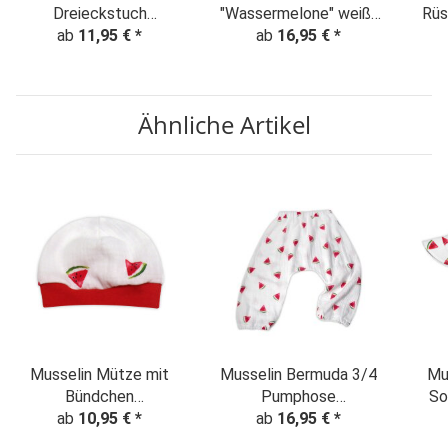
Dreieckstuch
"Wassermelone" weiß-
Rüs
"Wassermelone" weiß-
ab
11,95 €
*
ab
16,95 €
rot
*
Frü
rot
Ähnliche Artikel
Musselin Mütze mit
Musselin Bermuda 3/4
Mu
Bündchen
Pumphose
So
"Wassermelone" weiß-
ab
10,95 €
*
"Wassermelone" weiß
ab
16,95 €
*
rot
"Wa