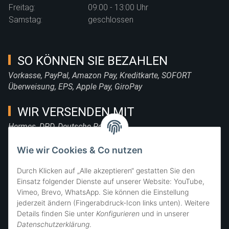
Freitag:
09:00 - 13:00 Uhr
Samstag:
geschlossen
SO KÖNNEN SIE BEZAHLEN
Vorkasse, PayPal, Amazon Pay, Kreditkarte, SOFORT
Überweisung, EPS, Apple Pay, GiroPay
WIR VERSENDEN MIT
Hermes, DPD, Deutsche Post, DHL
FOLGE UNS
Wie wir Cookies & Co nutzen
Durch Klicken auf „Alle akzeptieren“ gestatten Sie den
Einsatz folgender Dienste auf unserer Website: YouTube,
Vimeo, Brevo, WhatsApp. Sie können die Einstellung
SIE ERREICHEN UNS
jederzeit ändern (Fingerabdruck-Icon links unten). Weitere
Details finden Sie unter
Konfigurieren
und in unserer
Datenschutzerklärung
.