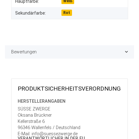
Produkteigenschaft
Wert
Hauptfarbe:
Weiß
Sekundärfarbe:
Rot
Bewertungen
PRODUKT­SICHER­HEITS­VER­ORD­NUNG
HERSTELLER­ANGABEN
SÜSSE ZWERGE
Oksana Brückner
Kellerstraße 6
96346 Wallenfels / Deutschland
E-Mail: info@suessezwerge.de
VERANTWORT­LICHER IN DER EU