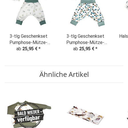
3-tlg Geschenkset
3-tlg Geschenkset
Hals
Pumphose-Mütze-
Pumphose-Mütze-
Tuch Erstlingsoutfit
ab
25,95 €
*
Tuch Erstlingsoutfit
ab
25,95 €
*
B
"Eukalyptus" weiß-
"Zarte Blümchen"
altmint
creme
Ähnliche Artikel