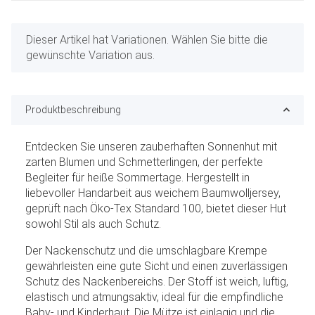
x
Dieser Artikel hat Variationen. Wählen Sie bitte die
gewünschte Variation aus.
Produktbeschreibung
Entdecken Sie unseren zauberhaften Sonnenhut mit
zarten Blumen und Schmetterlingen, der perfekte
Begleiter für heiße Sommertage. Hergestellt in
liebevoller Handarbeit aus weichem Baumwolljersey,
geprüft nach Öko-Tex Standard 100, bietet dieser Hut
sowohl Stil als auch Schutz.
Der Nackenschutz und die umschlagbare Krempe
gewährleisten eine gute Sicht und einen zuverlässigen
Schutz des Nackenbereichs. Der Stoff ist weich, luftig,
elastisch und atmungsaktiv, ideal für die empfindliche
Baby- und Kinderhaut. Die Mütze ist einlagig und die