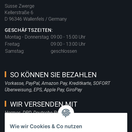
Süsse Zwerge
Kellerstraße 6
D 96346 Wallenfels / Germany
GESCHÄFTSZEITEN:
Montag - Donnerstag:
09:00 - 15:00 Uhr
Freitag:
09:00 - 13:00 Uhr
Samstag:
geschlossen
SO KÖNNEN SIE BEZAHLEN
Vorkasse, PayPal, Amazon Pay, Kreditkarte, SOFORT
Überweisung, EPS, Apple Pay, GiroPay
WIR VERSENDEN MIT
Hermes, DPD, Deutsche Post, DHL
FOLGE UNS
Wie wir Cookies & Co nutzen