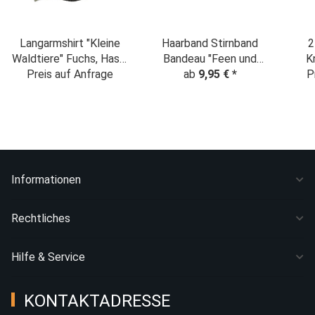
Langarmshirt "Kleine
Haarband Stirnband
2
Waldtiere" Fuchs, Hase,
Bandeau "Feen und
K
Reh & Bär creme-
Preis auf Anfrage
Einhörner" creme
ab
9,95 €
*
"
P
olivgrün
Fuc
Bä
Informationen
Rechtliches
Hilfe & Service
KONTAKTADRESSE