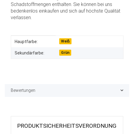
Schadstoffmengen enthalten. Sie können bei uns
bedenkenlos einkaufen und sich auf höchste Qualität
verlassen.
Produkteigenschaft
Wert
Hauptfarbe:
Weiß
Sekundärfarbe:
Grün
Bewertungen
PRODUKT­SICHER­HEITS­VER­ORD­NUNG