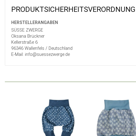
PRODUKT­SICHER­HEITS­VER­ORD­NUNG
HERSTELLER­ANGABEN
SÜSSE ZWERGE
Oksana Brückner
Kellerstraße 6
96346 Wallenfels / Deutschland
E-Mail: info@suessezwerge.de