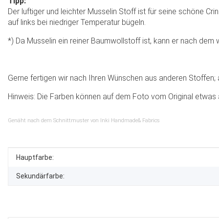
Tipp:
Der luftiger und leichter Musselin Stoff ist für seine schöne C
auf links bei niedriger Temperatur bügeln.
*) Da Musselin ein reiner Baumwollstoff ist, kann er nach dem 
Gerne fertigen wir nach Ihren Wünschen aus anderen Stoffen; au
Hinweis: Die Farben können auf dem Foto vom Original etwas 
Genäht nach dem Schnittmuster von Inki Handmade& Fabrics
Produkteigenschaft
Wert
Hauptfarbe:
Sekundärfarbe: