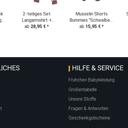
ck
2-teiliges Set
Musselin Shorts
ge
Langarmshirt +
Bummies "Schwalben"
Pumphose mit
ab
28,95 €
*
ab
Jeansblau
15,95 €
*
Hündchen "I love my
Dog"
ICHES
HILFE & SERVICE
Frühchen Babykleidung
Größentabelle
Unsere Stoffe
t
Fragen & Antworten
Geschenkgutscheine