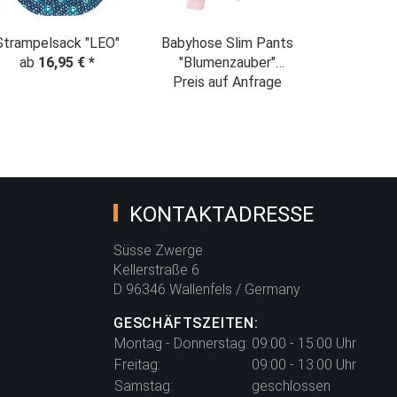
Strampelsack "LEO"
Babyhose Slim Pants
ab
16,95 €
*
"Blumenzauber"
Preis auf Anfrage
nachtblau
KONTAKTADRESSE
Süsse Zwerge
Kellerstraße 6
D 96346 Wallenfels / Germany
GESCHÄFTSZEITEN:
Montag - Donnerstag:
09:00 - 15:00 Uhr
Freitag:
09:00 - 13:00 Uhr
Samstag:
geschlossen