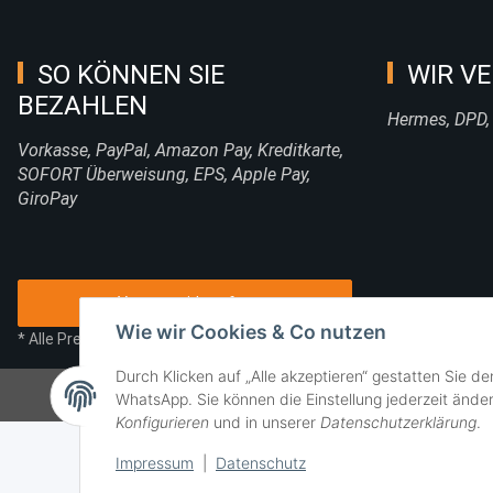
SO KÖNNEN SIE
WIR VE
BEZAHLEN
Hermes, DPD,
Vorkasse, PayPal, Amazon Pay, Kreditkarte,
SOFORT Überweisung, EPS, Apple Pay,
GiroPay
Vertrag widerrufen
Wie wir Cookies & Co nutzen
* Alle Preise inkl. gesetzlicher USt., zzgl.
Versand
Durch Klicken auf „Alle akzeptieren“ gestatten Sie d
WhatsApp. Sie können die Einstellung jederzeit änder
Konfigurieren
und in unserer
Datenschutzerklärung
.
Impressum
|
Datenschutz