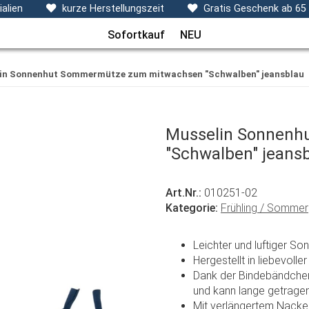
ecken, Kissen & Co
Themen
Sets
Frühchenkleidu
alien
kurze Herstellungszeit
Gratis Geschenk ab 65
Sofortkauf
NEU
in Sonnenhut Sommermütze zum mitwachsen "Schwalben" jeansblau
Musselin Sonnenh
"Schwalben" jeans
Art.Nr.:
010251-02
Kategorie:
Frühling / Sommer
Leichter und luftiger S
Hergestellt in liebevoll
Dank der Bindebändchen
und kann lange getrage
Mit verlängertem Nack