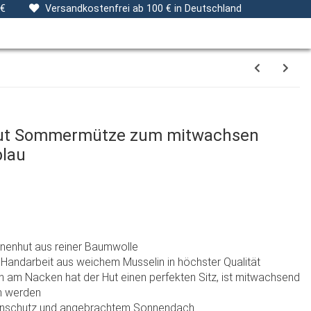
ng
Stoffe
Gutscheine
Verpackungsservice
 €
Versandkostenfrei ab 100 € in Deutschland
ut Sommermütze zum mitwachsen
blau
onnenhut aus reiner Baumwolle
er Handarbeit aus weichem Musselin in höchster Qualität
 am Nacken hat der Hut einen perfekten Sitz, ist mitwachsend
n werden
enschutz und angebrachtem Sonnendach