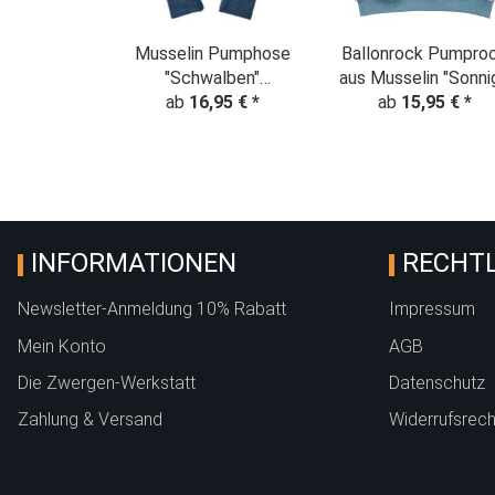
Musselin Pumphose
Ballonrock Pumpro
"Schwalben"
aus Musselin "Sonni
ab
Jeansblau
16,95 €
*
Blumen" hellblau
ab
15,95 €
*
INFORMATIONEN
RECHTL
Newsletter-Anmeldung 10% Rabatt
Impressum
Mein Konto
AGB
Die Zwergen-Werkstatt
Datenschutz
Zahlung & Versand
Widerrufsrech