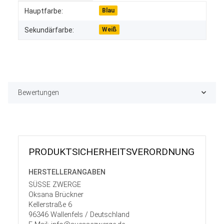
Produkteigenschaft
Wert
Hauptfarbe:
Blau
Sekundärfarbe:
Weiß
Bewertungen
PRODUKT­SICHER­HEITS­VER­ORD­NUNG
HERSTELLER­ANGABEN
SÜSSE ZWERGE
Oksana Brückner
Kellerstraße 6
96346 Wallenfels / Deutschland