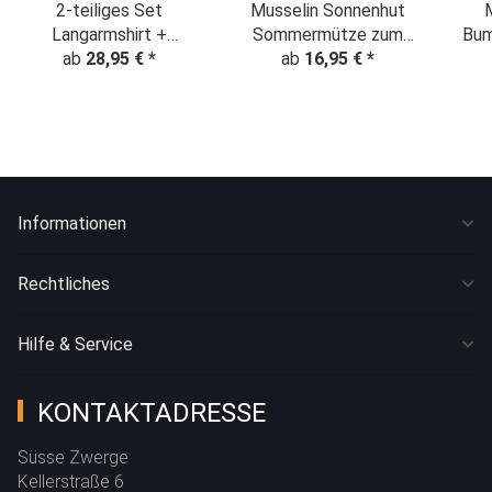
2-teiliges Set
Musselin Sonnenhut
Langarmshirt +
Sommermütze zum
Bum
Pumphose mit
ab
28,95 €
*
mitwachsen
ab
16,95 €
*
Hündchen "I love my
"Schwalben" jeansblau
Dog"
Informationen
Rechtliches
Hilfe & Service
KONTAKTADRESSE
Süsse Zwerge
Kellerstraße 6