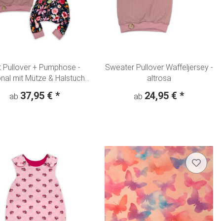
 Pullover + Pumphose -
Sweater Pullover Waffeljersey -
nal mit Mütze & Halstuch"
altrosa
Blumentraum Aquarell"
37,95 €
*
24,95 €
*
ab
ab
nachtblau