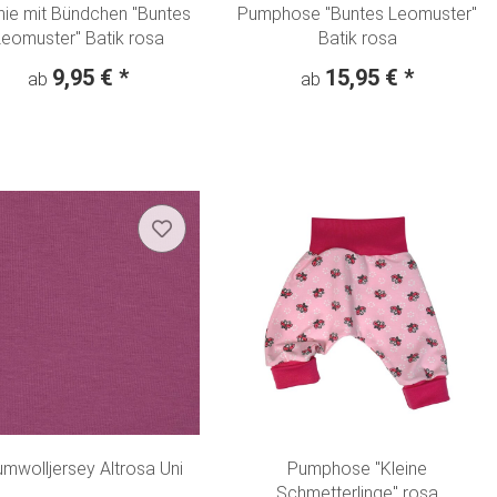
ie mit Bündchen "Buntes
Pumphose "Buntes Leomuster"
eomuster" Batik rosa
Batik rosa
9,95 €
*
15,95 €
*
ab
ab
mwolljersey Altrosa Uni
Pumphose "Kleine
Schmetterlinge" rosa