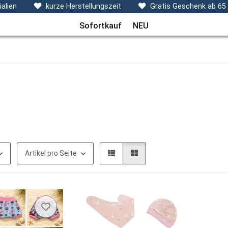
ecken, Kissen & Co
Themen
Sets
Frühchenkleidu
alien
kurze Herstellungszeit
Gratis Geschenk ab 65
Sofortkauf
NEU
Artikel pro Seite