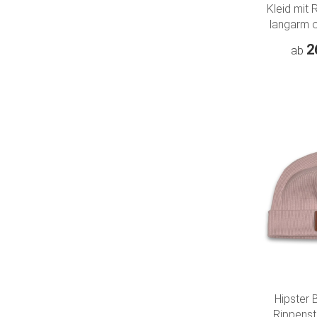
Kleid mit 
langarm o
"Zauberhaf
2
ab
Hipster 
Rippenst