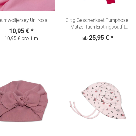
umwolljersey Uni rosa
3-tlg Geschenkset Pumphose-
Mütze-Tuch Erstlingsoutfit
10,95 €
*
"Kleine Schmetterlinge" rosa
25,95 €
*
ab
10,95 € pro 1 m