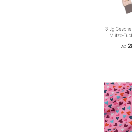
3-tlg Gesch
Mütze-Tuch
Rehkitz
2
ab
Schmetterl