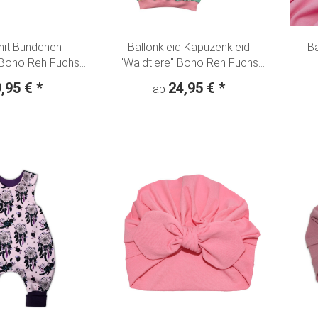
mit Bündchen
Ballonkleid Kapuzenkleid
Ba
 Boho Reh Fuchs
"Waldtiere" Boho Reh Fuchs
Eule
Eule - mint
9,95 €
*
24,95 €
*
ab