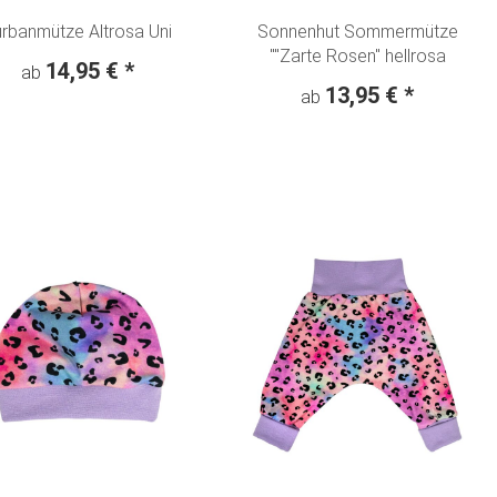
urbanmütze Altrosa Uni
Sonnenhut Sommermütze
""Zarte Rosen" hellrosa
14,95 €
*
ab
13,95 €
*
ab