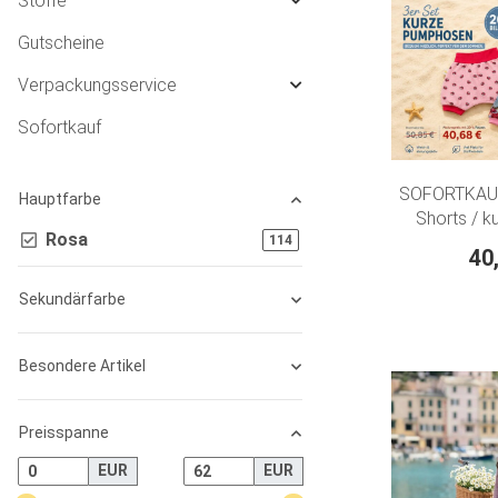
Stoffe
Gutscheine
Verpackungsservice
Sofortkauf
SOFORTKAUF 
Hauptfarbe
Shorts / 
Rosa
Artikel gefunden
114
"Koala" + 
40
"Schme
Sekundärfarbe
Besondere Artikel
Preisspanne
EUR
EUR