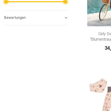
Bewertungen
Girly S
"Blumentraum
pink 
34