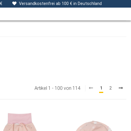
ng
Stoffe
Gutscheine
Verpackungsservice
 €
Versandkostenfrei ab 100 € in Deutschland
Artikel 1 - 100 von 114
1
2