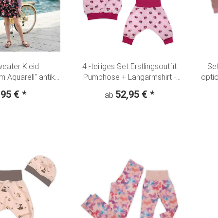
weater Kleid
4 -teiliges Set Erstlingsoutfit
Set
 Aquarell" antik
Pumphose + Langarmshirt -
optio
- nachtblau
Knotenmütze + Halstuch
"
,95 €
*
52,95 €
*
ab
"Schmetterlinge" rosa-pink