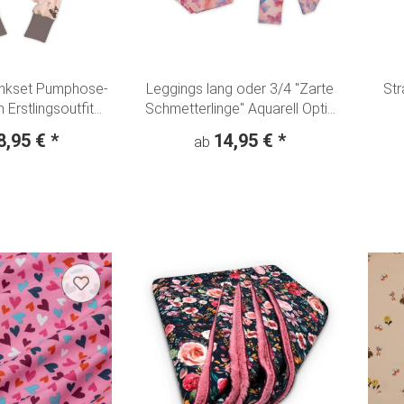
enkset Pumphose-
Leggings lang oder 3/4 "Zarte
Str
 Erstlingsoutfit
Schmetterlinge" Aquarell Optik
 Hafenkitz &
rosa meliert
8,95 €
*
14,95 €
*
ab
inge - apricot