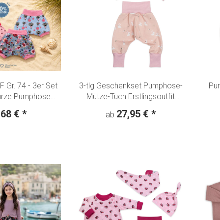
Gr. 74 - 3er Set
3-tlg Geschenkset Pumphose-
Pu
kurze Pumphose
Mütze-Tuch Erstlingsoutfit
"Rosentraum" +
"Kleine Hoppel-Hasen" rosa
,68 €
*
27,95 €
*
ab
tterlinge"