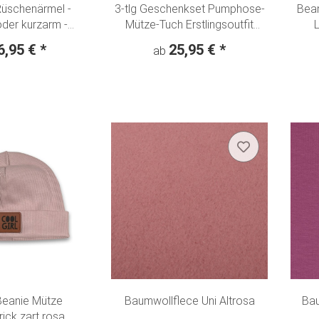
Rüschenärmel -
3-tlg Geschenkset Pumphose-
Bean
der kurzarm -
Mütze-Tuch Erstlingsoutfit
L
te Blumen" rosa
"Buntes Leomuster" Batik rosa
6,95 €
*
25,95 €
*
ab
Beanie Mütze
Baumwollflece Uni Altrosa
Bau
rick zart rosa