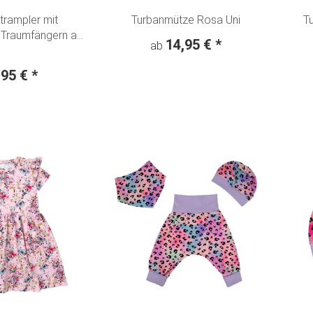
trampler mit
Turbanmütze Rosa Uni
T
 Traumfängern auf
14,95 €
*
ab
rosa
,95 €
*