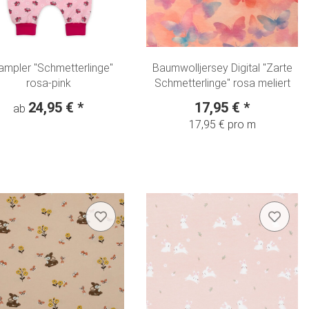
ampler "Schmetterlinge"
Baumwolljersey Digital "Zarte
rosa-pink
Schmetterlinge" rosa meliert
24,95 €
*
17,95 €
*
ab
17,95 € pro m