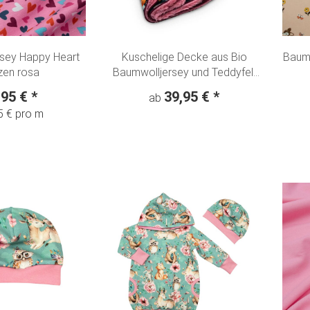
sey Happy Heart
Kuschelige Decke aus Bio
Baumw
zen rosa
Baumwolljersey und Teddyfell
"Blumentraum"
,95 €
*
39,95 €
*
ab
5 € pro m