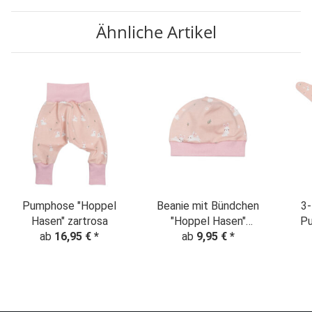
Ähnliche Artikel
Pumphose "Hoppel
Beanie mit Bündchen
3-
Hasen" zartrosa
"Hoppel Hasen"
P
ab
16,95 €
*
ab
zartrosa
9,95 €
*
Tu
"Kl