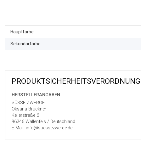
Produkteigenschaft
Wert
Hauptfarbe:
Sekundärfarbe:
PRODUKT­SICHER­HEITS­VER­ORD­NUNG
HERSTELLER­ANGABEN
SÜSSE ZWERGE
Oksana Brückner
Kellerstraße 6
96346 Wallenfels / Deutschland
E-Mail: info@suessezwerge.de