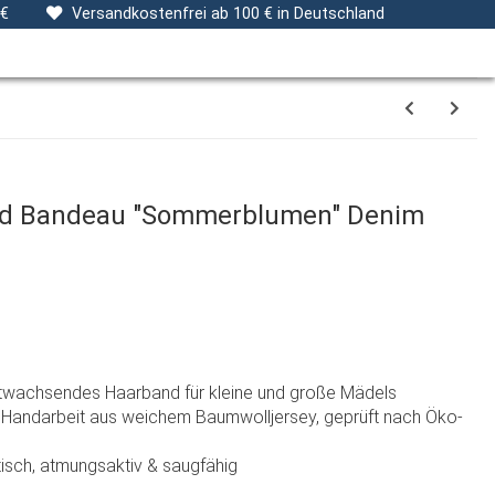
ng
Stoffe
Gutscheine
Verpackungsservice
 €
Versandkostenfrei ab 100 € in Deutschland
nd Bandeau "Sommerblumen" Denim
itwachsendes Haarband für kleine und große Mädels
ler Handarbeit aus weichem Baumwolljersey, geprüft nach Öko-
stisch, atmungsaktiv & saugfähig