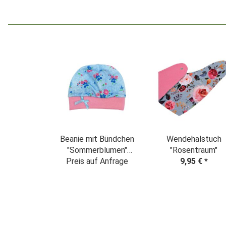
Beanie mit Bündchen
Wendehalstuch
"Sommerblumen"
"Rosentraum"
Denim Look hellblau
Preis auf Anfrage
9,95 €
*