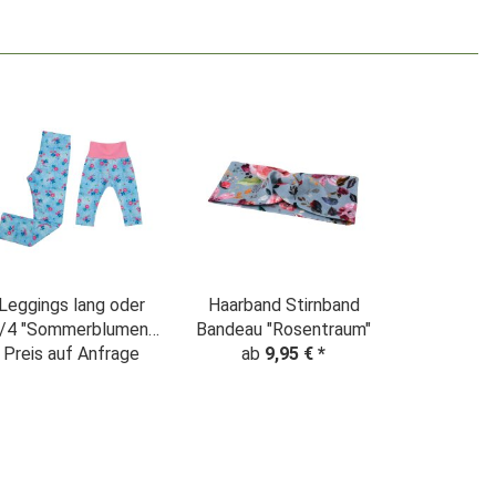
Leggings lang oder
Haarband Stirnband
/4 "Sommerblumen"
Bandeau "Rosentraum"
Denim Look hellblau
Preis auf Anfrage
ab
9,95 €
*