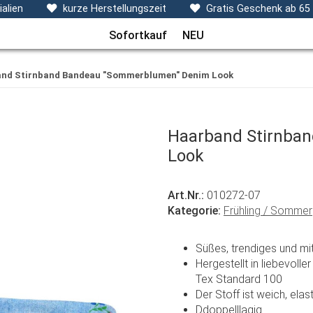
ecken, Kissen & Co
Themen
Sets
Frühchenkleidu
alien
kurze Herstellungszeit
Gratis Geschenk ab 65
Sofortkauf
NEU
nd Stirnband Bandeau "Sommerblumen" Denim Look
Haarband Stirnba
Look
Art.Nr.:
010272-07
Kategorie:
Frühling / Sommer
Süßes, trendiges und m
Hergestellt in liebevol
Tex Standard 100
Der Stoff ist weich, ela
Ddoppelllagig