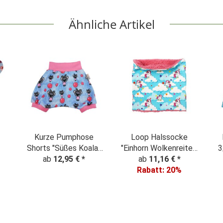
Ähnliche Artikel
Kurze Pumphose
Loop Halssocke
Shorts "Süßes Koala-
"Einhorn Wolkenreiter"
3
Mädchen" Denim Look
ab
12,95 €
*
ab
hellblau
11,16 €
*
Rabatt:
20%