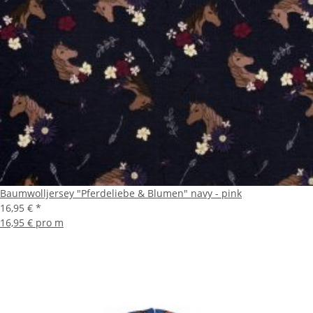
Baumwolljersey "Pferdeliebe & Blumen" navy - pink
16,95 €
*
16,95 € pro m