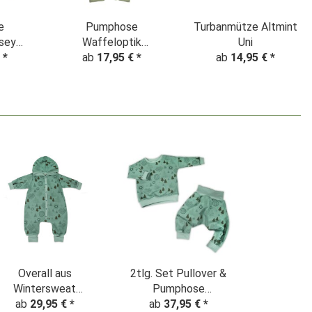
e
Pumphose
Turbanmütze Altmint
sey
Waffeloptik
Uni
€
*
Waffeljersey olivgrün
ab
17,95 €
*
ab
14,95 €
*
Overall aus
2tlg. Set Pullover &
Wintersweat
Pumphose
"Tannenbaum"
ab
29,95 €
*
"Tannenbaum"
ab
37,95 €
*