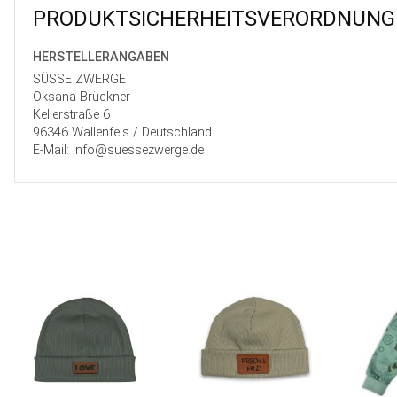
PRODUKT­SICHER­HEITS­VER­ORD­NUNG
HERSTELLER­ANGABEN
SÜSSE ZWERGE
Oksana Brückner
Kellerstraße 6
96346 Wallenfels / Deutschland
E-Mail: info@suessezwerge.de