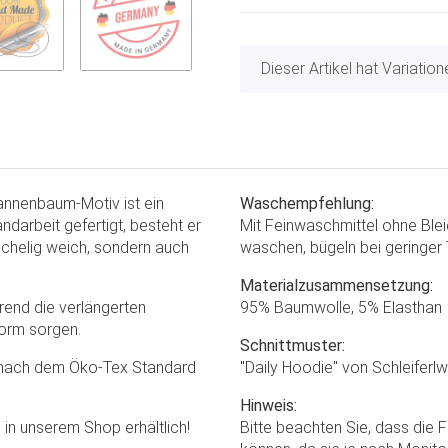
x
Dieser Artikel hat Variatio
annenbaum-Motiv ist ein
Waschempfehlung:
ndarbeit gefertigt, besteht er
Mit Feinwaschmittel ohne Blei
schelig weich, sondern auch
waschen, bügeln bei geringer 
Materialzusammensetzung:
rend die verlängerten
95% Baumwolle, 5% Elasthan
orm sorgen.
Schnittmuster:
ig nach dem Öko-Tex Standard
"Daily Hoodie" von Schleiferl
Hinweis:
n unserem Shop erhältlich!
Bitte beachten Sie, dass die 