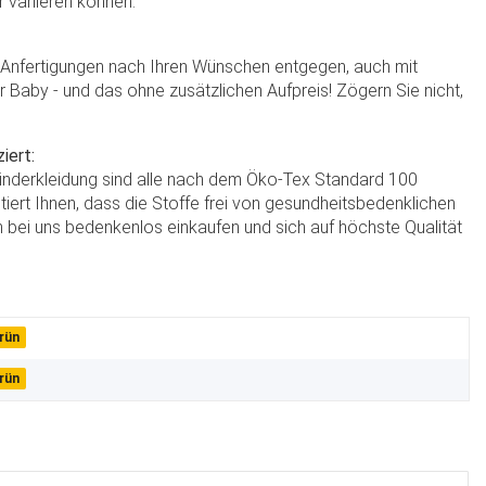
r variieren können.
e Anfertigungen nach Ihren Wünschen entgegen, auch mit
hr Baby - und das ohne zusätzlichen Aufpreis! Zögern Sie nicht,
iert:
Kinderkleidung sind alle nach dem Öko-Tex Standard 100
antiert Ihnen, dass die Stoffe frei von gesundheitsbedenklichen
 bei uns bedenkenlos einkaufen und sich auf höchste Qualität
rün
rün