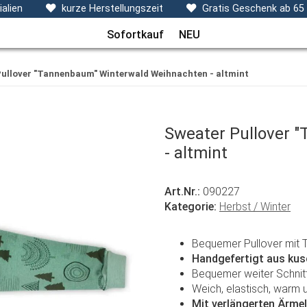
ecken, Kissen & Co
Themen
Sets
Frühchenkleidu
alien
kurze Herstellungszeit
Gratis Geschenk ab 65
Sofortkauf
NEU
ullover "Tannenbaum" Winterwald Weihnachten - altmint
Sweater Pullover 
- altmint
Art.Nr.:
090227
Kategorie:
Herbst / Winter
Bequemer Pullover mit
Handgefertigt aus kus
Bequemer weiter Schnitt
Weich, elastisch, warm 
Mit verlängerten Ärme