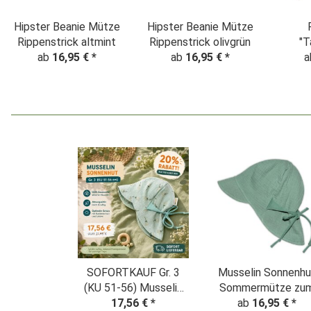
Hipster Beanie Mütze
Hipster Beanie Mütze
Rippenstrick altmint
Rippenstrick olivgrün
"T
ab
16,95 €
*
ab
16,95 €
*
a
Weihna
SOFORTKAUF Gr. 3
Musselin Sonnenhu
(KU 51-56) Musselin
Sommermütze zu
Sonnenhut
17,56 €
*
mitwachsen altmin
ab
16,95 €
*