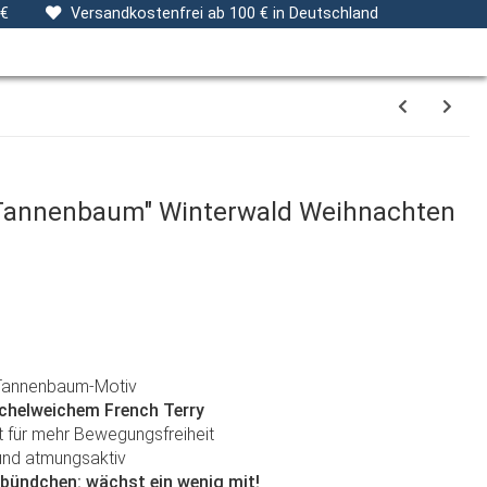
ng
Stoffe
Gutscheine
Verpackungsservice
 €
Versandkostenfrei ab 100 € in Deutschland
"Tannenbaum" Winterwald Weihnachten
 Tannenbaum-Motiv
chelweichem French Terry
 für mehr Bewegungsfreiheit
und atmungsaktiv
lbündchen: wächst ein wenig mit!