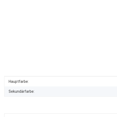
Produkteigenschaft
Wert
Hauptfarbe:
Sekundärfarbe: