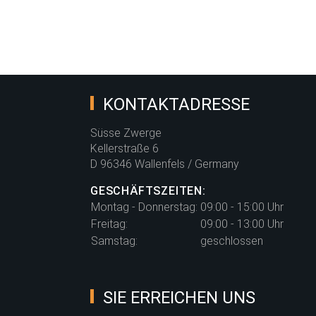
Weihnachten
Weihnachten
Winterwald altmint
Winterwald atmint
KONTAKTADRESSE
Süsse Zwerge
Kellerstraße 6
D 96346 Wallenfels / Germany
GESCHÄFTSZEITEN:
Montag - Donnerstag:
09:00 - 15:00 Uhr
Freitag:
09:00 - 13:00 Uhr
Samstag:
geschlossen
SIE ERREICHEN UNS