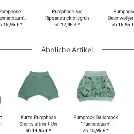
Pumphose
Pumphose aus
Pumphos
annenbaum"
Rippenstrick olivgrün
Baumwolljer
b
Winterwald
15,95 €
*
ab
17,95 €
*
ab
olivgrün
15,95 
chten - altmint
Ähnliche Artikel
t
Kurze Pumphose
Pumprock Ballonrock
m
Shorts altmint Uni
"Tannenbaum"
t
ab
14,95 €
*
Weihnachten
ab
15,95 €
*