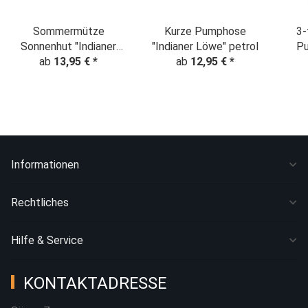
Sommermütze
Kurze Pumphose
3-tlg M
Sonnenhut "Indianer
"Indianer Löwe" petrol
P
Löwe" petrol
ab
13,95 €
*
ab
12,95 €
*
Tu
"P
Informationen
Rechtliches
Hilfe & Service
KONTAKTADRESSE