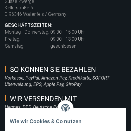
Süsse Zwerge
Kellerstraße 6
D 96346 Wallenfels / Germany
GESCHÄFTSZEITEN:
Montag - Donnerstag:
09:00 - 15:00 Uhr
Freitag:
09:00 - 13:00 Uhr
Samstag:
geschlossen
SO KÖNNEN SIE BEZAHLEN
Vorkasse, PayPal, Amazon Pay, Kreditkarte, SOFORT
Überweisung, EPS, Apple Pay, GiroPay
WIR VERSENDEN MIT
Hermes, DPD, Deutsche Post, DHL
FOLGE UNS
Wie wir Cookies & Co nutzen