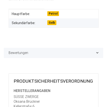
Produkteigenschaft
Wert
Hauptfarbe:
Petrol
Sekundärfarbe:
Gelb
Bewertungen
PRODUKT­SICHER­HEITS­VER­ORD­NUNG
HERSTELLER­ANGABEN
SÜSSE ZWERGE
Oksana Brückner
Kellerstraße 6