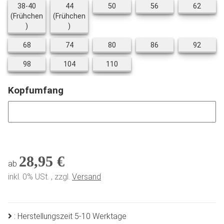
50
56
62
38-40
44
50
56
62
(Frühchen
(Frühchen
38-40 (Frühchen)
44 (Frühchen)
)
)
68
74
80
86
92
68
74
80
86
92
98
104
110
98
104
110
Kopfumfang
Kopfumfang
28,95 €
ab
inkl. 0% USt. , zzgl.
Versand
: Herstellungszeit 5-10 Werktage