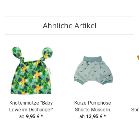
Ähnliche Artikel
Knotenmütze "Baby
Kurze Pumphose
Löwe im Dschungel"
Shorts Musselin
Som
ab
9,95 €
*
"Pusteblumen" ghost
ab
13,95 €
*
green