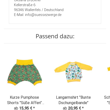
Oksana Brückner
Kellerstraße 6
96346 Wallenfels / Deutschland
E-Mail: info@suessezwerge.de
Passend dazu:
Kurze Pumphose
Langarmshirt "Bunte
Sch
Shorts "Süße Affen"
Dschungelbande"
"
ab
15,95 €
grün
*
ab
20,95 €
*