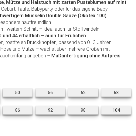
e, Mütze und Halstuch mit zarten Pusteblumen auf mint
Geburt, Taufe, Babyparty oder für das eigene Baby
hwertigem Musselin Double Gauze (Ökotex 100)
 besonders hautfreundlich
 weitem Schnitt – ideal auch für Stoffwindeln
 und 44 erhältlich – auch für Frühchen
ren, rostfreien Druckknöpfen, passend von 0–3 Jahren
 Hose und Mütze – wächst über mehrere Größen mit
Bauchumfang angeben –
Maßanfertigung ohne Aufpreis
50
56
62
68
50
56
62
68
 (Frühchen)
86
92
98
104
86
92
98
104