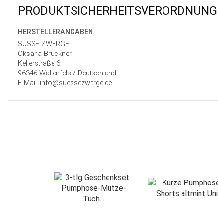
PRODUKT­SICHER­HEITS­VER­ORD­NUNG
HERSTELLER­ANGABEN
SÜSSE ZWERGE
Oksana Brückner
Kellerstraße 6
96346 Wallenfels / Deutschland
E-Mail: info@suessezwerge.de