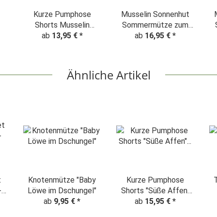
Kurze Pumphose
Musselin Sonnenhut
Shorts Musselin
Sommermütze zum
"Pusteblumen" ghost
ab
13,95 €
*
mitwachsen
ab
16,95 €
*
green
"Pusteblumen" ghost
green
Ähnliche Artikel
t
Knotenmütze "Baby
Kurze Pumphose
T-
-
Löwe im Dschungel"
Shorts "Süße Affen"
t
ab
9,95 €
*
ab
15,95 €
grün
*