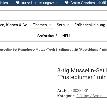
alien
kurze Herstellungszeit
Gratis Geschenk ab 65
en, Kissen & Co
Themen
Sets
Frühchenkleidung
Sofortkauf
NEU
Musselin-Set Pumphose-Mütze-Tuch Erstlingsoutfit "Pusteblumen" mi
3-tlg Musselin-Set
"Pusteblumen" min
Art.Nr.:
430386-01
Kategorie:
Frühling / Sommer