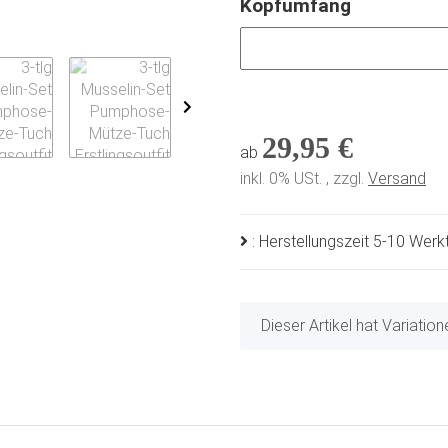
Kopfumfang
Kopfumfang
29,95 €
ab
inkl. 0% USt. , zzgl.
Versand
: Herstellungszeit 5-10 Wer
x
Dieser Artikel hat Variatio