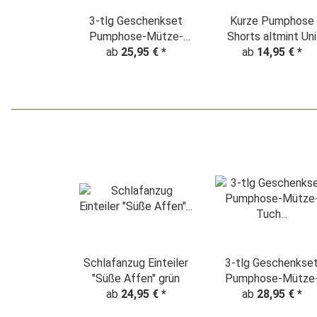
3-tlg Geschenkset
Kurze Pumphose
Pumphose-Mütze-
Shorts altmint Uni
Tuch Erstlingsoutfit
ab
25,95 €
*
ab
14,95 €
*
"Eukalyptus" weiß-
altmint
Schlafanzug Einteiler
3-tlg Geschenkse
"Süße Affen" grün
Pumphose-Mütze
ab
24,95 €
*
Tuch Erstlingsoutfi
ab
28,95 €
*
"Süsse Affen"