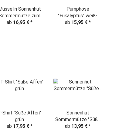
Musselin Sonnenhut
Pumphose
Sommermütze zum
"Eukalyptus" weiß-
mitwachsen altmint
ab
16,95 €
*
ab
altmint
15,95 €
*
Shirt "Süße Affen"
Sonnenhut
grün
Sommermütze "Süße
ab
17,95 €
*
ab
Affen" grün
13,95 €
*