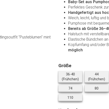
Baby-Set aus Pumphos
Perfektes Geschenk zur 
Handgefertigt aus hoc
Weich, leicht, luftig und
Pumphose mit bequemem,
Bereits ab Größe 36–40
Halstuch mit verstellba
Elastische Bündchen an
Kopfumfang und/oder 
möglich
Größe
36-40
44
36-40 (Frühchen)
44
(Frühchen)
(Frühchen)
74
80
74
80
110
110