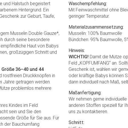
 und Halstuch begeistert
Waschempfehlung:
farbenem Hintergrund. Ein
Mit Feinwaschmittel ohne Blei
Geschenk zur Geburt, Taufe,
geringer Temperatur.
Materialzusammensetzung:
rtigem Musselin Double Gauze*,
Musselin: 100% Baumwolle
ich durch seine besondere
Bündchen: 95% Baumwolle, 5
ie empfindliche Haut von Babys
Hinweis:
men, großzügigen Schnitt und
WICHTIG!
Damit die Mütze op
Feld „KOPFUMFANG“ an. Sollte
ab Größe 36–40 und 44
Geschenk ist, wählen wir ger
d rostfreien Druckknöpfen in
oder kräftige Babys können Si
ei Jahre getragen werden.
dann individuell nach Maß, sel
Mütze problemlos mehrere
Maßanfertigung:
Wir nehmen gerne individuell
Ihres Kindes im Feld
anderen Stoffen speziell für I
ht sein und Sie den
uns zu kontaktieren.
assende Größe für Sie aus. Für
Schnitt:
uch der Bauchumfang