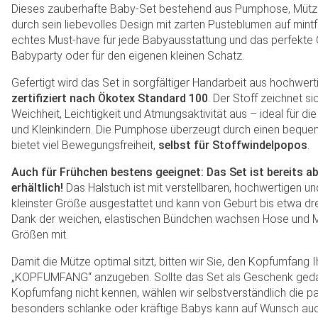
Dieses zauberhafte Baby-Set bestehend aus Pumphose, Mütze
durch sein liebevolles Design mit zarten Pusteblumen auf mint
echtes Must-have für jede Babyausstattung und das perfekte 
Babyparty oder für den eigenen kleinen Schatz.
Gefertigt wird das Set in sorgfältiger Handarbeit aus hochwe
zertifiziert nach Ökotex Standard 100
. Der Stoff zeichnet s
Weichheit, Leichtigkeit und Atmungsaktivität aus – ideal für d
und Kleinkindern. Die Pumphose überzeugt durch einen beque
bietet viel Bewegungsfreiheit,
selbst für Stoffwindelpopos
.
Auch für Frühchen bestens geeignet: Das Set ist bereits 
erhältlich!
Das Halstuch ist mit verstellbaren, hochwertigen un
kleinster Größe ausgestattet und kann von Geburt bis etwa dr
Dank der weichen, elastischen Bündchen wachsen Hose und 
Größen mit.
Damit die Mütze optimal sitzt, bitten wir Sie, den Kopfumfang 
„KOPFUMFANG“ anzugeben. Sollte das Set als Geschenk gedac
Kopfumfang nicht kennen, wählen wir selbstverständlich die p
besonders schlanke oder kräftige Babys kann auf Wunsch a