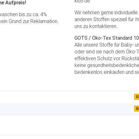
kid5.de
e Aufpreis!
Wir nehmen gerne individuell
 waschen bis zu ca. 4%
anderen Stoffen speziell für I
 kein Grund zur Reklamation.
uns zu kontaktieren.
GOTS / Öko-Tex Standard 100 
Alle unsere Stoffe für Baby- 
oder sind sie nach dem Öko-Te
effektiven Schutz vor Rückstä
keine gesundheitsbedenkliche
bedenkenlos einkaufen und sic
G
G