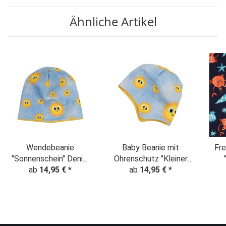
Ähnliche Artikel
Wendebeanie
Baby Beanie mit
Fre
"Sonnenschein" Denim
Ohrenschutz "Kleiner
ab
14,95 €
Look
*
Sonnenschein" Denim
ab
14,95 €
*
Look