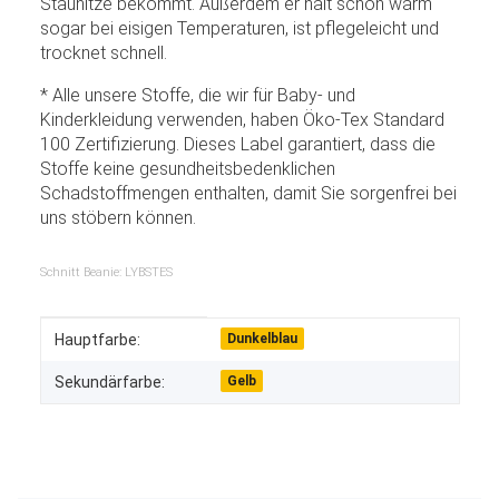
Stauhitze bekommt. Außerdem er hält schön warm
sogar bei eisigen Temperaturen, ist pflegeleicht und
trocknet schnell.
* Alle unsere Stoffe, die wir für Baby- und
Kinderkleidung verwenden, haben Öko-Tex Standard
100 Zertifizierung. Dieses Label garantiert, dass die
Stoffe keine gesundheitsbedenklichen
Schadstoffmengen enthalten, damit Sie sorgenfrei bei
uns stöbern können.
Schnitt Beanie: LYBSTES
Produkteigenschaft
Wert
Hauptfarbe:
Dunkelblau
Sekundärfarbe:
Gelb