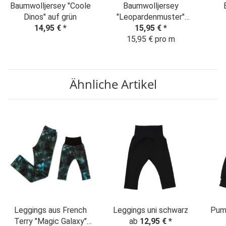
Baumwolljersey "Coole
Baumwolljersey
Dinos" auf grün
"Leopardenmuster"
14,95 €
*
Animalprint beige
15,95 €
*
"Cam
15,95 € pro m
Ähnliche Artikel
Leggings aus French
Leggings uni schwarz
Pum
Terry "Magic Galaxy"
ab
12,95 €
*