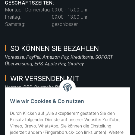
GESCHÄFTSZEITEN:
Montag - Donnerstag:
09:00 - 15:00 Uhr
Freitag:
09:00 - 13:00 Uhr
Samstag:
geschlossen
SO KÖNNEN SIE BEZAHLEN
Vorkasse, PayPal, Amazon Pay, Kreditkarte, SOFORT
Überweisung, EPS, Apple Pay, GiroPay
WIR VERSENDEN MIT
Hermes, DPD, Deutsche Post, DHL
FOLGE UNS
Wie wir Cookies & Co nutzen
Durch Klicken auf „Alle akzeptieren“ gestatten Sie den
Einsatz folgender Dienste auf unserer Website: YouTube,
Vimeo, Brevo, WhatsApp. Sie können die Einstellung
SIE ERREICHEN UNS
jederzeit ändern (Fingerabdruck-Icon links unten). Weitere