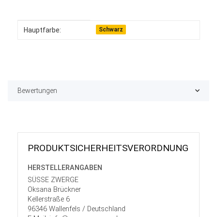
Produkteigenschaft
Wert
Hauptfarbe:
Schwarz
Bewertungen
PRODUKT­SICHER­HEITS­VER­ORD­NUNG
HERSTELLER­ANGABEN
SÜSSE ZWERGE
Oksana Brückner
Kellerstraße 6
96346 Wallenfels / Deutschland