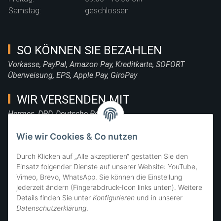
Samstag:
geschlossen
SO KÖNNEN SIE BEZAHLEN
Vorkasse, PayPal, Amazon Pay, Kreditkarte, SOFORT
Überweisung, EPS, Apple Pay, GiroPay
WIR VERSENDEN MIT
Hermes, DPD, Deutsche Post, DHL
FOLGE UNS
Wie wir Cookies & Co nutzen
Durch Klicken auf „Alle akzeptieren“ gestatten Sie den
Einsatz folgender Dienste auf unserer Website: YouTube,
Vimeo, Brevo, WhatsApp. Sie können die Einstellung
SIE ERREICHEN UNS
jederzeit ändern (Fingerabdruck-Icon links unten). Weitere
Details finden Sie unter
Konfigurieren
und in unserer
Datenschutzerklärung
.