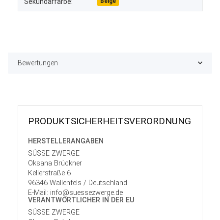
Sekundärfarbe:
Beige
Bewertungen
PRODUKT­SICHER­HEITS­VER­ORD­NUNG
HERSTELLER­ANGABEN
SÜSSE ZWERGE
Oksana Brückner
Kellerstraße 6
96346 Wallenfels / Deutschland
E-Mail: info@suessezwerge.de
VERANTWORT­LICHER IN DER EU
SÜSSE ZWERGE