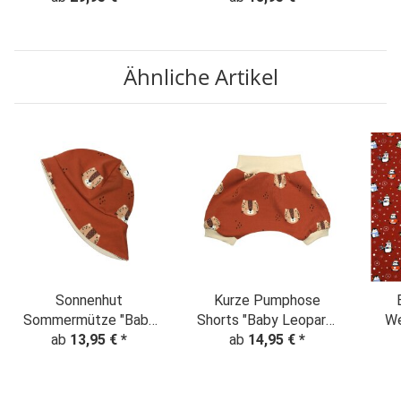
"Leopardenmuster"
schwarz
Animalprint beige-
schwarz
Ähnliche Artikel
Sonnenhut
Kurze Pumphose
Sommermütze "Baby
Shorts "Baby Leopard"
We
Leopard" rostrot
ab
13,95 €
*
ab
rostrot
14,95 €
*