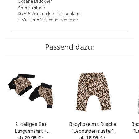
Oksana Brückner
Kellerstraße 6
96346 Wallenfels / Deutschland
E-Mail: info@suessezwerge.de
Passend dazu:
2 -teiliges Set
Babyhose mit Rüsche
Bab
Langarmshirt +
"Leopardenmuster"
"L
ab
Pumphose
29,95 €
*
Animalprint beige-
ab
18,95 €
*
A