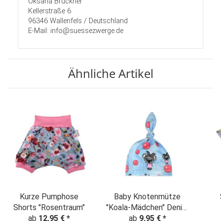
Oksana Brückner
Kellerstraße 6
96346 Wallenfels / Deutschland
E-Mail: info@suessezwerge.de
Ähnliche Artikel
Kurze Pumphose
Baby Knotenmütze
Shorts "Rosentraum"
"Koala-Mädchen" Denim
ab
12,95 €
*
ab
Look
9,95 €
*