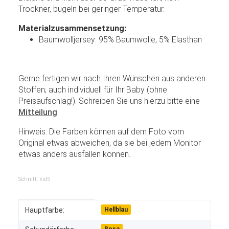
Trockner, bügeln bei geringer Temperatur.
Materialzusammensetzung:
Baumwolljersey: 95% Baumwolle, 5% Elasthan
Gerne fertigen wir nach Ihren Wünschen aus anderen
Stoffen; auch individuell für Ihr Baby (ohne
Preisaufschlag!). Schreiben Sie uns hierzu bitte eine
Mitteilung
.
Hinweis: Die Farben können auf dem Foto vom
Original etwas abweichen, da sie bei jedem Monitor
etwas anders ausfallen können.
Schnitt: kid5
Produkteigenschaft
Wert
Hauptfarbe:
Hellblau
Rosa