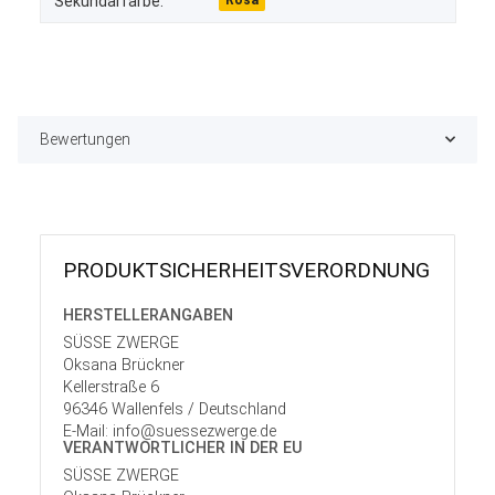
Sekundärfarbe:
Bewertungen
PRODUKT­SICHER­HEITS­VER­ORD­NUNG
HERSTELLER­ANGABEN
SÜSSE ZWERGE
Oksana Brückner
Kellerstraße 6
96346 Wallenfels / Deutschland
E-Mail: info@suessezwerge.de
VERANTWORT­LICHER IN DER EU
SÜSSE ZWERGE