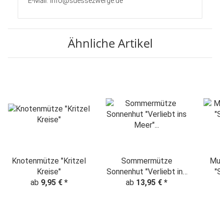
E-Mail: info@suessezwerge.de
Ähnliche Artikel
Knotenmütze "Kritzel
Sommermütze
Mu
Kreise"
Sonnenhut "Verliebt ins
"
ab
9,95 €
*
Meer" maritim
ab
13,95 €
*