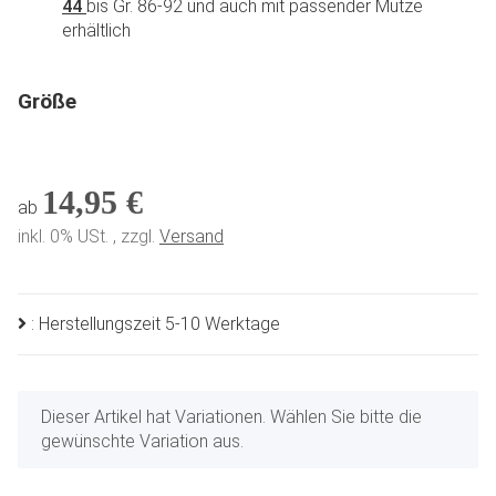
44
bis Gr. 86-92 und auch mit passender Mütze
erhältlich
Größe
14,95 €
ab
inkl. 0% USt. , zzgl.
Versand
: Herstellungszeit 5-10 Werktage
x
Dieser Artikel hat Variationen. Wählen Sie bitte die
gewünschte Variation aus.