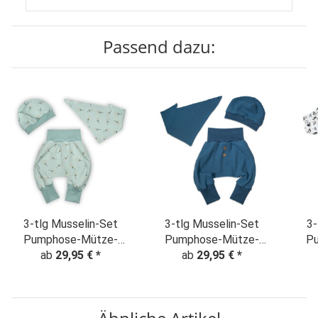
Passend dazu:
3-tlg Musselin-Set
3-tlg Musselin-Set
3-
Pumphose-Mütze-
Pumphose-Mütze-
P
Tuch Erstlingsoutfit
ab
29,95 €
*
Tuch Erstlingsoutfit
ab
29,95 €
*
Tu
"Pusteblumen" mint
Jeansblau Uni
B