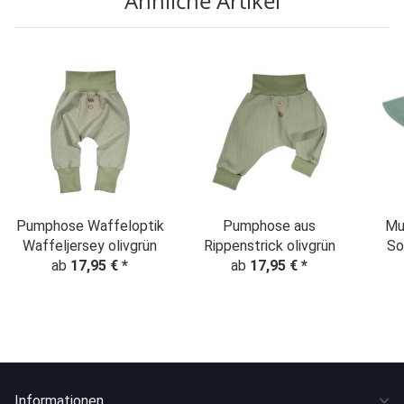
Ähnliche Artikel
Pumphose Waffeloptik
Pumphose aus
Mu
Waffeljersey olivgrün
Rippenstrick olivgrün
So
ab
17,95 €
*
ab
17,95 €
*
mi
Informationen