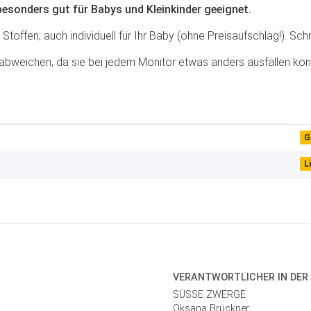
besonders gut für Babys und Kleinkinder geeignet.
offen; auch individuell für Ihr Baby (ohne Preisaufschlag!). Schr
abweichen, da sie bei jedem Monitor etwas anders ausfallen kön
G
Li
VERANTWORT­LICHER IN DER
SÜSSE ZWERGE
Oksana Brückner