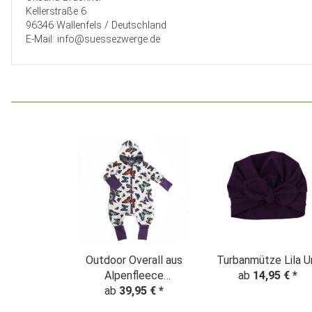
Kellerstraße 6
96346 Wallenfels / Deutschland
E-Mail: info@suessezwerge.de
Outdoor Overall aus
Turbanmütze Lila U
Alpenfleece
ab
14,95 €
*
"Schmetterlige"
ab
39,95 €
*