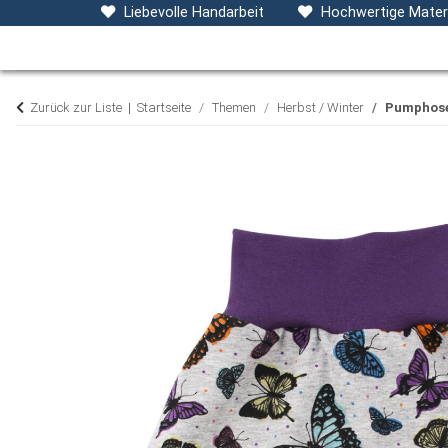
Baby- & Kinderkleidung
Accessoires
D
Liebevolle Handarbeit
Hochwertige Materi
Zurück zur Liste
Startseite
Themen
Herbst / Winter
Pumphose