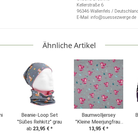
Kellerstraße 6
96346 Wallenfels / Deutschlan
E-Mail: info@suessezwerge.de
Ähnliche Artikel
ni
Beanie-Loop Set
Baumwolljersey
B
"Süßes Rehkitz" grau
"Kleine Meerjungfrau"
ab
23,95 €
*
grau-pink
13,95 €
*