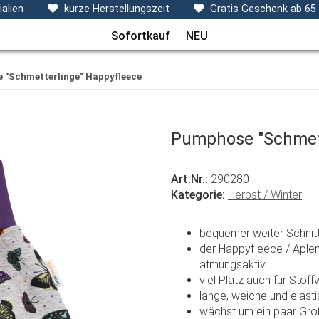
ecken, Kissen & Co
Themen
Sets
Frühchenkleidu
alien
kurze Herstellungszeit
Gratis Geschenk ab 65
Sofortkauf
NEU
 "Schmetterlinge" Happyfleece
Pumphose "Schmett
Art.Nr.:
290280
Kategorie:
Herbst / Winter
bequemer weiter Schnitt
der Happyfleece / Aplen
atmungsaktiv
viel Platz auch für Stoff
lange, weiche und elas
wächst um ein paar Grö