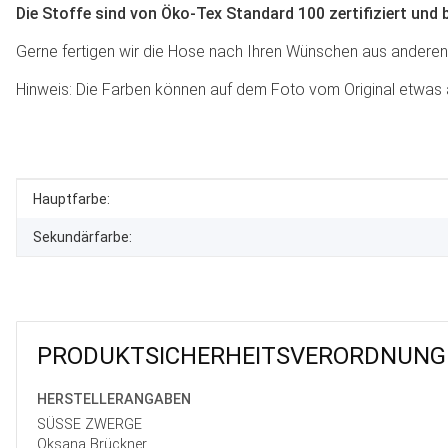
Die Stoffe sind von Öko-Tex Standard 100 zertifiziert und 
Gerne fertigen wir die Hose nach Ihren Wünschen aus anderen St
Hinweis: Die Farben können auf dem Foto vom Original etwas 
Produkteigenschaft
Wert
Hauptfarbe:
Sekundärfarbe:
PRODUKT­SICHER­HEITS­VER­ORD­NUNG
HERSTELLER­ANGABEN
SÜSSE ZWERGE
Oksana Brückner