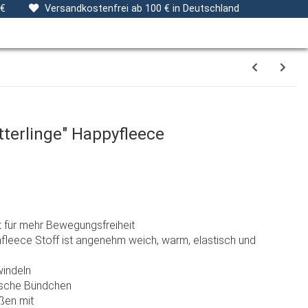
ng
Stoffe
Gutscheine
Verpackungsservice
 €
Versandkostenfrei ab 100 € in Deutschland
erlinge" Happyfleece
 für mehr Bewegungsfreiheit
fleece Stoff ist angenehm weich, warm, elastisch und
windeln
tische Bündchen
ßen mit