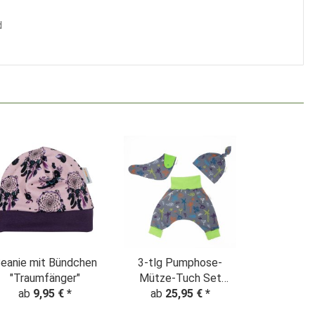
d
eanie mit Bündchen
3-tlg Pumphose-
"Traumfänger"
Mütze-Tuch Set
ab
9,95 €
*
"Palmen & Blätter"
ab
25,95 €
*