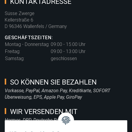
KONTAKTADRESSE
Süsse Zwerge
Kellerstraße 6
D 96346 Wallenfels / Germany
GESCHÄFTSZEITEN:
Montag - Donnerstag:
09:00 - 15:00 Uhr
Freitag:
09:00 - 13:00 Uhr
Samstag:
geschlossen
SO KÖNNEN SIE BEZAHLEN
Vorkasse, PayPal, Amazon Pay, Kreditkarte, SOFORT
Überweisung, EPS, Apple Pay, GiroPay
WIR VERSENDEN MIT
Hermes, DPD, Deutsche Post, DHL