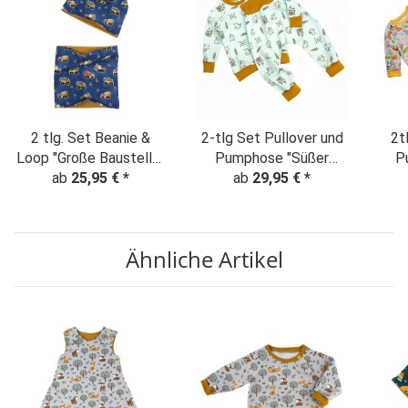
2 tlg. Set Beanie &
2-tlg Set Pullover und
2t
Loop "Große Baustelle"
Pumphose "Süßer
P
ab
Denim Look
25,95 €
*
Fuchs & Traumfänger"
ab
29,95 €
*
Zoot
mint
Ähnliche Artikel