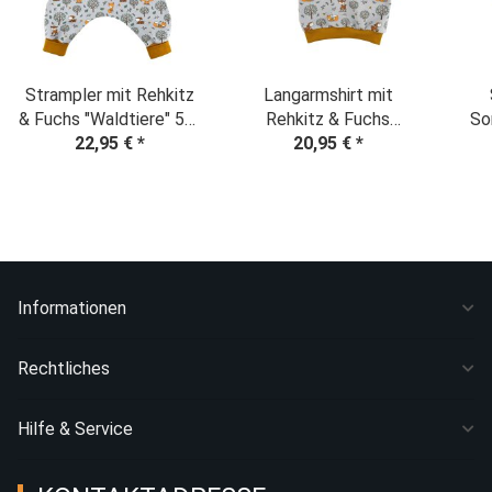
Strampler mit Rehkitz
Langarmshirt mit
& Fuchs "Waldtiere" 50-
Rehkitz & Fuchs
So
56 SOFORTKAUF
22,95 €
*
"Waldtiere" Gr. 56
20,95 €
*
SOFORTKAUF
Informationen
Rechtliches
Hilfe & Service