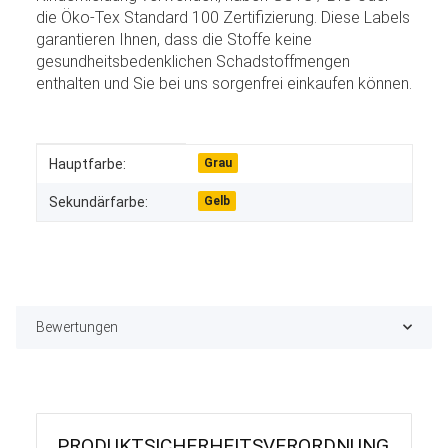
die Öko-Tex Standard 100 Zertifizierung. Diese Labels
garantieren Ihnen, dass die Stoffe keine
gesundheitsbedenklichen Schadstoffmengen
enthalten und Sie bei uns sorgenfrei einkaufen können.
Produkteigenschaft
Wert
Hauptfarbe:
Grau
Sekundärfarbe:
Gelb
Bewertungen
PRODUKT­SICHER­HEITS­VER­ORD­NUNG