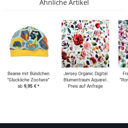
Ähnliche Artikel
Beanie mit Bündchen
Jersey Organic Digital
Fr
"Glückliche Zootiere"
Blumentraum Aquarell
"Ro
ab
9,95 €
*
Preis auf Anfrage
weiß
Aq