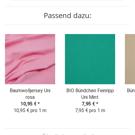
Passend dazu:
Baumwolljersey Uni
BIO Bündchen Feinripp
Bün
rosa
Uni Mint
10,95 €
*
7,95 €
*
10,95 € pro 1 m
7,95 € pro 1 m