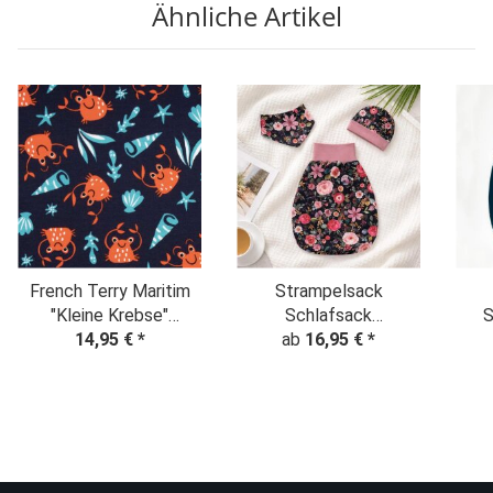
Ähnliche Artikel
French Terry Maritim
Strampelsack
"Kleine Krebse"
Schlafsack
S
dunkelblau
14,95 €
*
"Blumentraum Aquarell"
ab
16,95 €
*
nachtblau