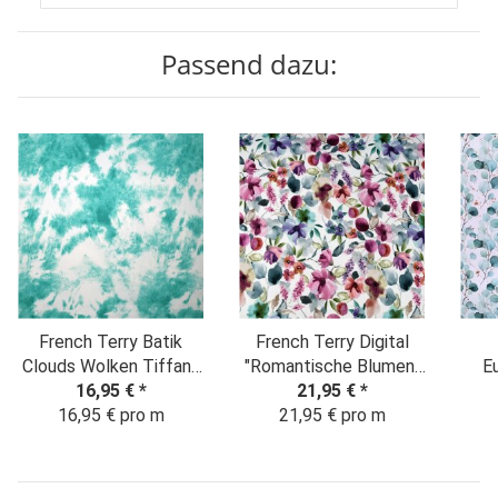
Passend dazu:
French Terry Batik
French Terry Digital
Clouds Wolken Tiffany
"Romantische Blumen"
E
16,95 €
blue
*
Aquarelloptik weiß-
21,95 €
*
16,95 € pro m
21,95 € pro m
bunt